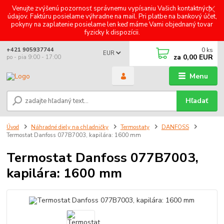
Venujte zvýšenú pozornosť správnemu vypísaniu Vašich kontaktných
údajov. Faktúru posielame výhradne na mail. Pri platbe na bankový účet,
pokyny na zaplatenie posielame len keď máme Vami objednaný tovar
fyzicky k dispozícii.
0
ks
+421 905937744
EUR
za
0,00 EUR
po - pia 9:00 - 17:00
Menu
Hľadať
Úvod
Náhradné diely na chladničky
Termostaty
DANFOSS
Termostat Danfoss 077B7003, kapilára: 1600 mm
Termostat Danfoss 077B7003,
kapilára: 1600 mm