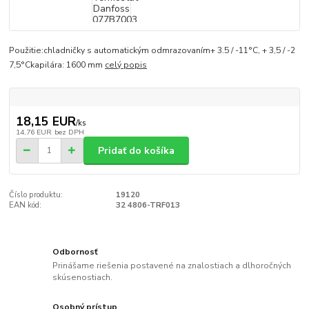
Použitie:chladničky s automatickým odmrazovaním+ 3.5 / -11°C, + 3,5 / -2
7,5°Ckapilára: 1600 mm
celý popis
18,15 EUR
/
ks
14,76 EUR
bez DPH
Pridať do košíka
Číslo produktu:
19120
EAN kód:
32 4806-TRF013
Odbornosť
Prinášame riešenia postavené na znalostiach a dlhoročných
skúsenostiach.
Osobný prístup