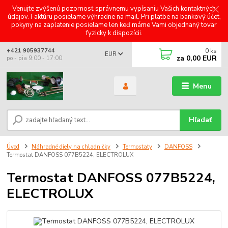
Venujte zvýšenú pozornosť správnemu vypísaniu Vašich kontaktných
údajov. Faktúru posielame výhradne na mail. Pri platbe na bankový účet,
pokyny na zaplatenie posielame len keď máme Vami objednaný tovar
fyzicky k dispozícii.
0
ks
+421 905937744
EUR
za
0,00 EUR
po - pia 9:00 - 17:00
Menu
Hľadať
Úvod
Náhradné diely na chladničky
Termostaty
DANFOSS
Termostat DANFOSS 077B5224, ELECTROLUX
Termostat DANFOSS 077B5224,
ELECTROLUX