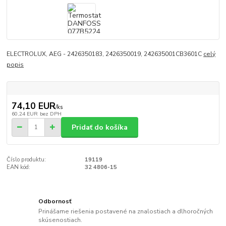
ELECTROLUX, AEG - 2426350183, 2426350019, 242635001CB3601C
celý
popis
74,10 EUR
/
ks
60,24 EUR
bez DPH
Pridať do košíka
Číslo produktu:
19119
EAN kód:
32 4806-15
Odbornosť
Prinášame riešenia postavené na znalostiach a dlhoročných
skúsenostiach.