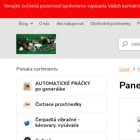
Venujte zvýšenú pozornosť správnemu vypísaniu Vašich kontaktn
Blog
O nás
Ako nakupovať
Obchodné podmienky
P
Ponuka sortimentu
Úvod
N
Pane
AUTOMATICKÉ PRÁČKY
po generálke
Čistiace prostriedky
Čerpadlá vibračné -
kávovary, vysávače