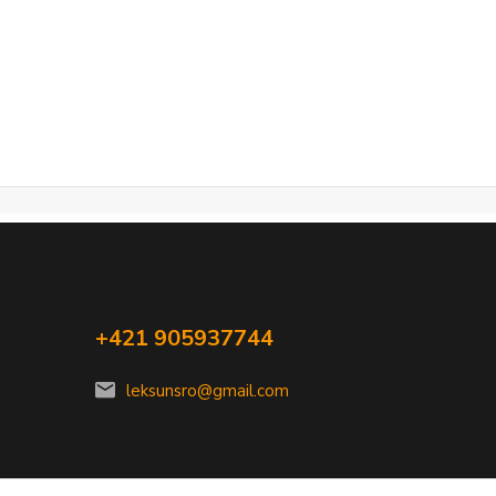
+421 905937744
leksunsro@gmail.com