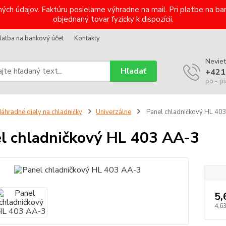
ých údajov. Faktúru posielame výhradne na mail. Pri platbe na 
objednaný tovar fyzicky k dispozícii.
latba na bankový účet
Kontakty
Neviet
Hľadať
+421
po - pi
áhradné diely na chladničky
Univerzálne
Panel chladničkový HL 40
l chladničkový HL 403 AA-3
5,
4,6