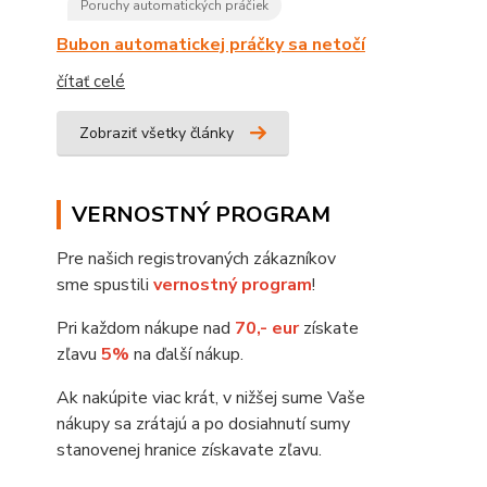
Poruchy automatických práčiek
Bubon automatickej práčky sa netočí
čítať celé
Zobraziť všetky články
VERNOSTNÝ PROGRAM
Pre našich registrovaných zákazníkov
sme spustili
vernostný program
!
Pri každom nákupe nad
70,- eur
získate
zľavu
5%
na ďalší nákup.
Ak nakúpite viac krát, v nižšej sume Vaše
nákupy sa zrátajú a po dosiahnutí sumy
stanovenej hranice získavate zľavu.