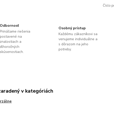
Číslo p
Odbornosť
Osobný prístup
Prinášame riešenia
Každému zákazníkovi sa
postavené na
venujeme individuálne a
znalostiach a
s dôrazom na jeho
dlhoročných
potreby.
skúsenostiach.
zaradený v kategóriách
rzálne