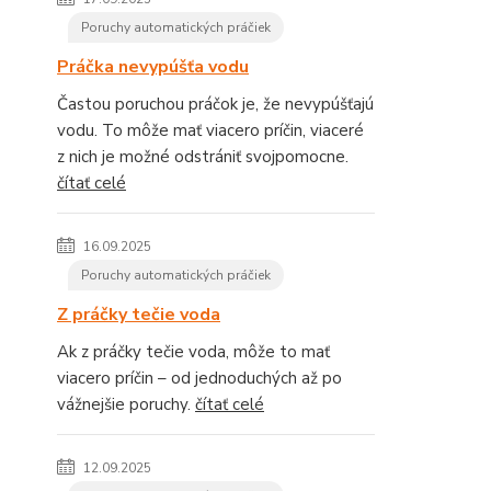
Poruchy automatických práčiek
Práčka nevypúšťa vodu
Častou poruchou práčok je, že nevypúšťajú
vodu. To môže mať viacero príčin, viaceré
z nich je možné odstrániť svojpomocne.
čítať celé
16.09.2025
Poruchy automatických práčiek
Z práčky tečie voda
Ak z práčky tečie voda, môže to mať
viacero príčin – od jednoduchých až po
vážnejšie poruchy.
čítať celé
12.09.2025