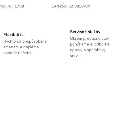
roduktu:
1798
EAN kód:
32 8010-04
Servisné služby
Flexibilita
Okrem predaja dielov
Rýchlo sa prispôsobíme
ponúkame aj odborné
zmenám a nájdeme
opravy a spoľahlivý
vhodné riešenie.
servis.