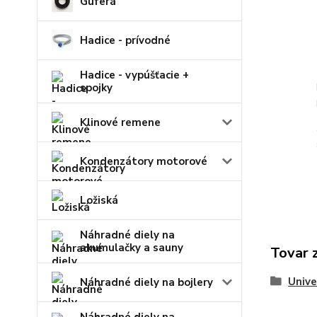
Guferá
Hadice - prívodné
Hadice - vypúšťacie +
spojky
Klinové remene
Kondenzátory motorové
Ložiská
Náhradné diely na
akumulačky a sauny
Tovar 
Unive
Náhradné diely na bojlery