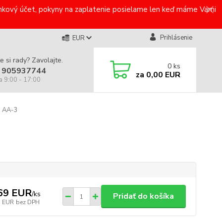
bankový účet, pokyny na zaplatenie posielame len keď máme Vami
Prihlásenie
EUR
e si rady? Zavolajte.
0
ks
 905937744
za
0,00 EUR
a 9:00 - 17:00
3 AA-3
69 EUR
/
ks
Pridať do košíka
3 EUR
bez DPH