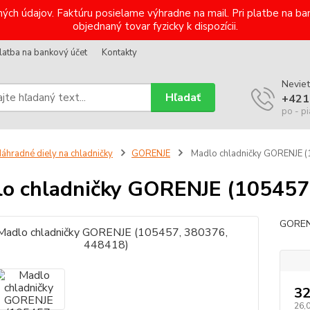
ých údajov. Faktúru posielame výhradne na mail. Pri platbe na 
objednaný tovar fyzicky k dispozícii.
latba na bankový účet
Kontakty
Neviet
Hľadať
+421
po - pi
áhradné diely na chladničky
GORENJE
Madlo chladničky GORENJE 
o chladničky GORENJE (105457
GORENJ
32
26,