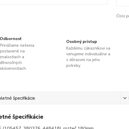
Číslo p
Odbornosť
Osobný prístup
Prinášame riešenia
Každému zákazníkovi sa
postavené na
venujeme individuálne a
znalostiach a
s dôrazom na jeho
dlhoročných
potreby.
skúsenostiach.
etné špecifikácie
tné špecifikácie
 (105457, 380376, 448418), rozteč 180mm