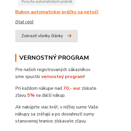
Poruchy automatických práčiek
Bubon automatickej práčky sa netočí
čítať celé
Zobraziť všetky články
VERNOSTNÝ PROGRAM
Pre našich registrovaných zákazníkov
sme spustili
vernostný program
!
Pri každom nákupe nad
70,- eur
získate
zľavu
5%
na ďalší nákup.
Ak nakúpite viac krát, v nižšej sume Vaše
nákupy sa zrátajú a po dosiahnutí sumy
stanovenej hranice získavate zľavu.