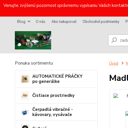
Venujte zvýšenú pozornosť správnemu vypísaniu Vašich kontaktn
Blog
O nás
Ako nakupovať
Obchodné podmienky
P
Ponuka sortimentu
Úvod
N
Madl
AUTOMATICKÉ PRÁČKY
po generálke
Čistiace prostriedky
Čerpadlá vibračné -
kávovary, vysávače