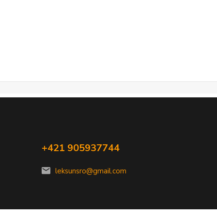
+421 905937744
leksunsro@gmail.com