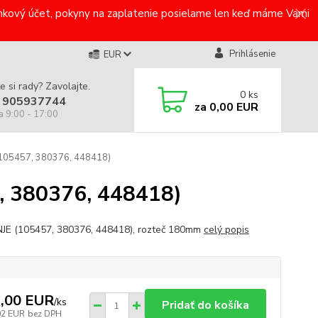
bankový účet, pokyny na zaplatenie posielame len keď máme Vami
Prihlásenie
EUR
e si rady? Zavolajte.
0
ks
 905937744
za
0,00 EUR
a 9:00 - 17:00
(105457, 380376, 448418)
, 380376, 448418)
E (105457, 380376, 448418), rozteč 180mm
celý popis
,00 EUR
/
ks
Pridať do košíka
02 EUR
bez DPH