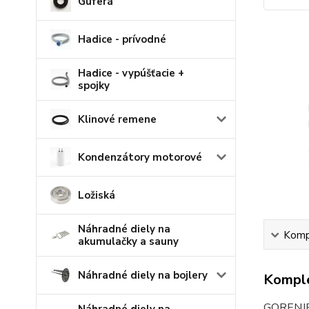
Guferá
Hadice - prívodné
Hadice - vypúšťacie +
spojky
Klinové remene
Kondenzátory motorové
Ložiská
Náhradné diely na
Kompl
akumulačky a sauny
Náhradné diely na bojlery
Komple
GORENJE