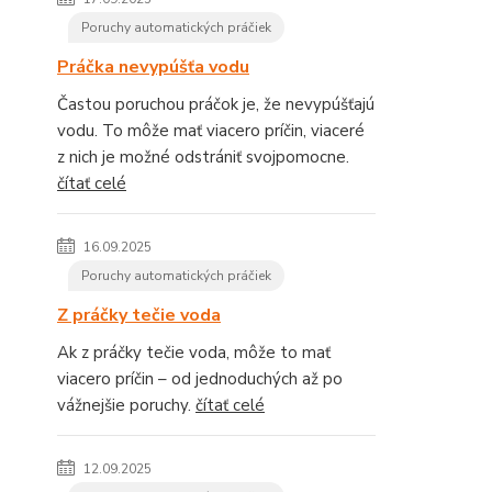
Poruchy automatických práčiek
Práčka nevypúšťa vodu
Častou poruchou práčok je, že nevypúšťajú
vodu. To môže mať viacero príčin, viaceré
z nich je možné odstrániť svojpomocne.
čítať celé
16.09.2025
Poruchy automatických práčiek
Z práčky tečie voda
Ak z práčky tečie voda, môže to mať
viacero príčin – od jednoduchých až po
vážnejšie poruchy.
čítať celé
12.09.2025