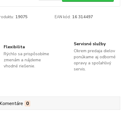
roduktu:
19075
EAN kód:
16 314497
Servisné služby
Flexibilita
Okrem predaja dielov
Rýchlo sa prispôsobíme
ponúkame aj odborné
zmenám a nájdeme
opravy a spoľahlivý
vhodné riešenie.
servis.
Komentáre
0