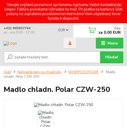
Venujte zvýšenú pozornosť správnemu vypísaniu Vašich kontaktných
údajov. Faktúru posielame výhradne na mail. Pri platbe na bankový účet,
pokyny na zaplatenie posielame len keď máme Vami objednaný tovar
fyzicky k dispozícii.
0
ks
+421 905937744
EUR
za
0,00 EUR
po - pia 9:00 - 17:00
Menu
Hľadať
Úvod
Náhradné diely na chladničky
WHIRPOOL/POLAR
Madlo
chladn. Polar CZW-250
Madlo chladn. Polar CZW-250