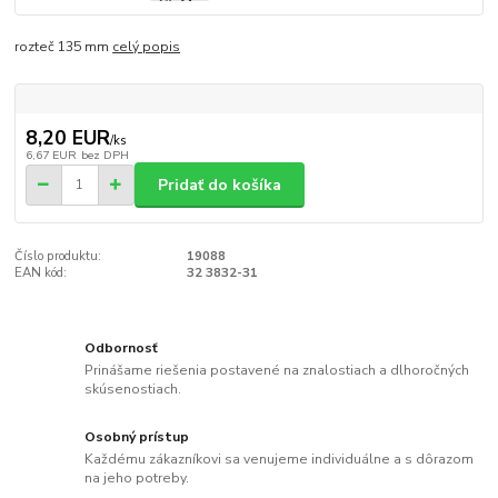
rozteč 135 mm
celý popis
8,20 EUR
/
ks
6,67 EUR
bez DPH
Pridať do košíka
Číslo produktu:
19088
EAN kód:
32 3832-31
Odbornosť
Prinášame riešenia postavené na znalostiach a dlhoročných
skúsenostiach.
Osobný prístup
Každému zákazníkovi sa venujeme individuálne a s dôrazom
na jeho potreby.