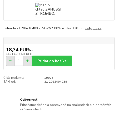
náhrada 21 2062404005, ZA-ZV230MR rozteč 130 mm
celý popis
18,34 EUR
/
ks
14,91 EUR
bez DPH
Pridať do košíka
Číslo produktu:
19073
EAN kód:
21 2062404039
Odbornosť
Prinášame riešenia postavené na znalostiach a dlhoročných
skúsenostiach.