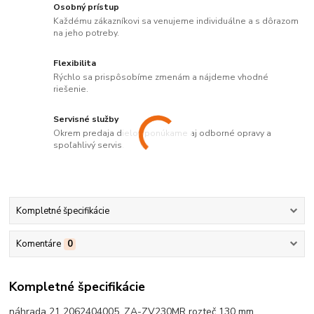
Osobný prístup
Každému zákazníkovi sa venujeme individuálne a s dôrazom
na jeho potreby.
Flexibilita
Rýchlo sa prispôsobíme zmenám a nájdeme vhodné
riešenie.
Servisné služby
Okrem predaja dielov ponúkame aj odborné opravy a
spoľahlivý servis.
Kompletné špecifikácie
Komentáre
0
Kompletné špecifikácie
náhrada 21 2062404005, ZA-ZV230MR rozteč 130 mm