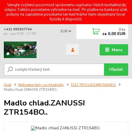
Venujte zvýšenú pozornosť správnemu vypísaniu Vašich kontaktných
údajov. Faktúru posielame výhradne na mail. Pri platbe na bankový účet,
pokyny na zaplatenie posielame len keď máme Vami objednaný tovar
fyzicky k dispozícii.
0
ks
+421 905937744
EUR
za
0,00 EUR
po - pia 9:00 - 17:00
Menu
Hľadať
Úvod
Náhradné diely na chladničky
ELECTROLUX/ZANUSSI/AEG
Madlo chlad.ZANUSSI ZTR154BO..
Madlo chlad.ZANUSSI
ZTR154BO..