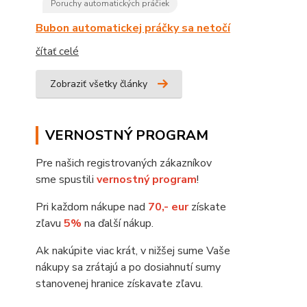
Poruchy automatických práčiek
Bubon automatickej práčky sa netočí
čítať celé
Zobraziť všetky články
VERNOSTNÝ PROGRAM
Pre našich registrovaných zákazníkov
sme spustili
vernostný program
!
Pri každom nákupe nad
70,- eur
získate
zľavu
5%
na ďalší nákup.
Ak nakúpite viac krát, v nižšej sume Vaše
nákupy sa zrátajú a po dosiahnutí sumy
stanovenej hranice získavate zľavu.