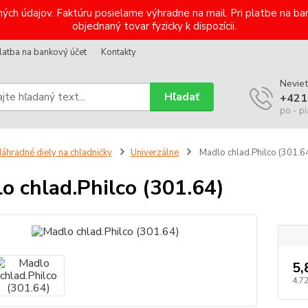
ých údajov. Faktúru posielame výhradne na mail. Pri platbe na 
objednaný tovar fyzicky k dispozícii.
latba na bankový účet
Kontakty
Neviet
Hľadať
+421
po - pi
áhradné diely na chladničky
Univerzálne
Madlo chlad.Philco (301.6
o chlad.Philco (301.64)
5,
4,7