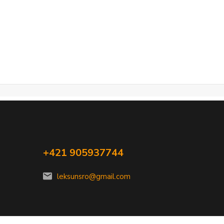
+421 905937744
leksunsro@gmail.com