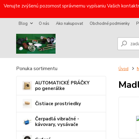
Venujte zvýšenú pozornosť správnemu vypísaniu Vašich kontaktn
Blog
O nás
Ako nakupovať
Obchodné podmienky
P
Ponuka sortimentu
Úvod
N
Madl
AUTOMATICKÉ PRÁČKY
po generálke
Čistiace prostriedky
Čerpadlá vibračné -
kávovary, vysávače