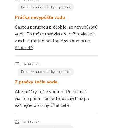
Poruchy automatických práčiek
Práčka nevypúšťa vodu
Častou poruchou práčok je, že nevypúšťajú
vodu. To môže mať viacero príčin, viaceré
z nich je možné odstrániť svojpomocne.
čítať celé
16.09.2025
Poruchy automatických práčiek
Z práčky tečie voda
Ak z práčky tečie voda, môže to mať
viacero príčin – od jednoduchých až po
vážnejšie poruchy.
čítať celé
12.09.2025