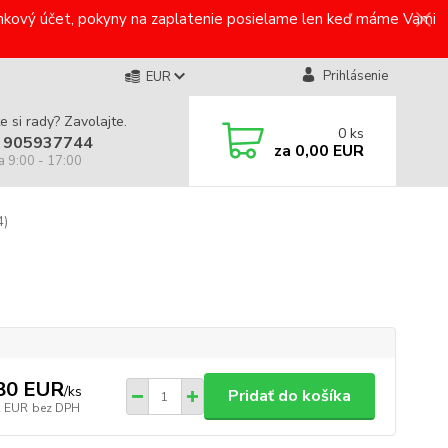
bankový účet, pokyny na zaplatenie posielame len keď máme Vami
Prihlásenie
EUR
e si rady? Zavolajte.
0
ks
 905937744
za
0,00 EUR
a 9:00 - 17:00
4)
80 EUR
/
ks
Pridať do košíka
2 EUR
bez DPH