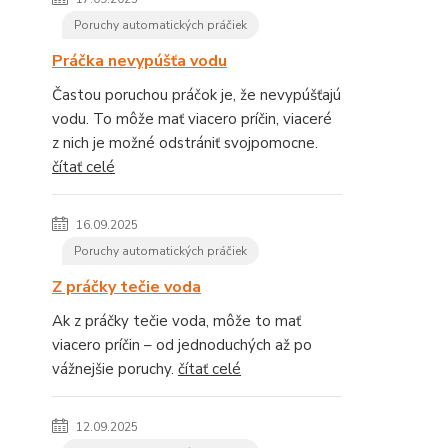
Poruchy automatických práčiek
Práčka nevypúšťa vodu
Častou poruchou práčok je, že nevypúšťajú
vodu. To môže mať viacero príčin, viaceré
z nich je možné odstrániť svojpomocne.
čítať celé
16.09.2025
Poruchy automatických práčiek
Z práčky tečie voda
Ak z práčky tečie voda, môže to mať
viacero príčin – od jednoduchých až po
vážnejšie poruchy.
čítať celé
12.09.2025