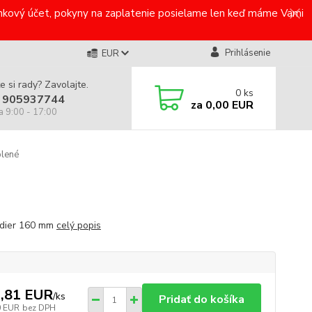
bankový účet, pokyny na zaplatenie posielame len keď máme Vami
Prihlásenie
EUR
e si rady? Zavolajte.
0
ks
 905937744
za
0,00 EUR
a 9:00 - 17:00
lené
 dier 160 mm
celý popis
,81 EUR
/
ks
Pridať do košíka
0 EUR
bez DPH