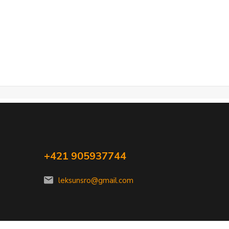
+421 905937744
leksunsro@gmail.com