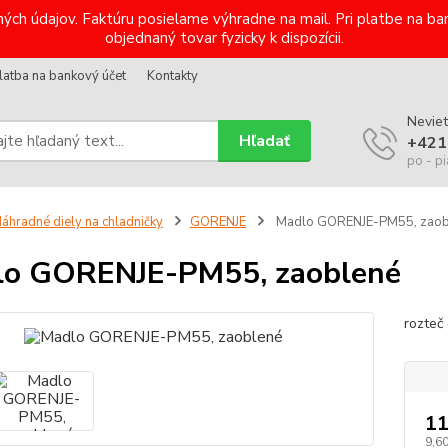
ých údajov. Faktúru posielame výhradne na mail. Pri platbe na 
objednaný tovar fyzicky k dispozícii.
latba na bankový účet
Kontakty
Neviet
Hľadať
+421
po - pi
áhradné diely na chladničky
GORENJE
Madlo GORENJE-PM55, zaob
lo GORENJE-PM55, zaoblené
rozteč
11
9,6