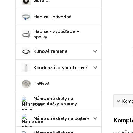
Guferá
Hadice - prívodné
Hadice - vypúšťacie +
spojky
Klinové remene
Kondenzátory motorové
Ložiská
Náhradné diely na
Kompl
akumulačky a sauny
Náhradné diely na bojlery
Komple
rozteč d