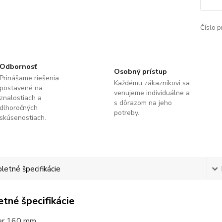
Číslo p
Odbornosť
Osobný prístup
Prinášame riešenia
Každému zákazníkovi sa
postavené na
venujeme individuálne a
znalostiach a
s dôrazom na jeho
dlhoročných
potreby.
skúsenostiach.
etné špecifikácie
tné špecifikácie
ier 160 mm