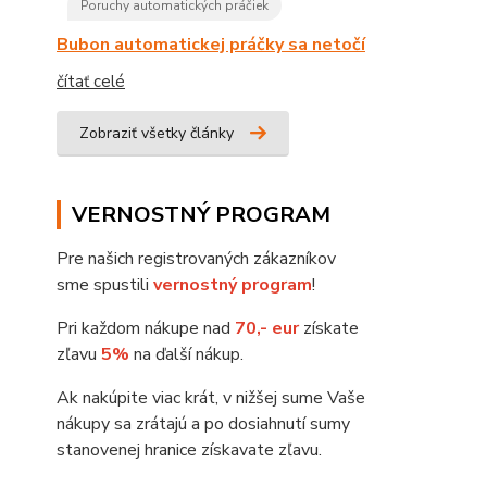
Poruchy automatických práčiek
Bubon automatickej práčky sa netočí
čítať celé
Zobraziť všetky články
VERNOSTNÝ PROGRAM
Pre našich registrovaných zákazníkov
sme spustili
vernostný program
!
Pri každom nákupe nad
70,- eur
získate
zľavu
5%
na ďalší nákup.
Ak nakúpite viac krát, v nižšej sume Vaše
nákupy sa zrátajú a po dosiahnutí sumy
stanovenej hranice získavate zľavu.