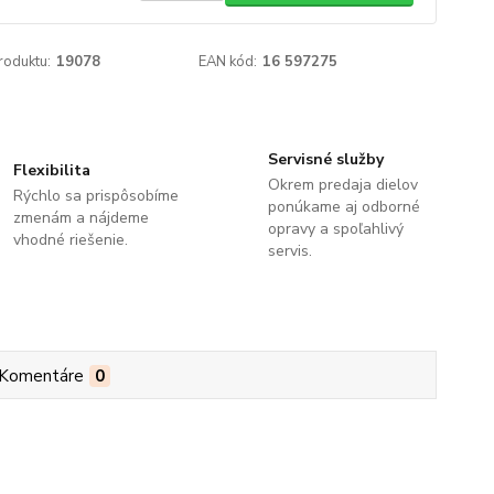
roduktu:
19078
EAN kód:
16 597275
Servisné služby
Flexibilita
Okrem predaja dielov
Rýchlo sa prispôsobíme
ponúkame aj odborné
zmenám a nájdeme
opravy a spoľahlivý
vhodné riešenie.
servis.
Komentáre
0