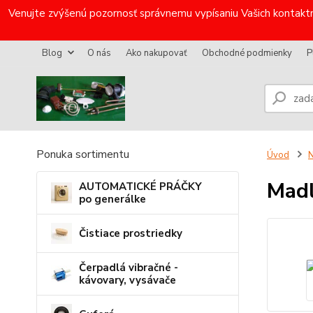
Venujte zvýšenú pozornosť správnemu vypísaniu Vašich kontaktn
Blog
O nás
Ako nakupovať
Obchodné podmienky
P
Ponuka sortimentu
Úvod
N
Mad
AUTOMATICKÉ PRÁČKY
po generálke
Čistiace prostriedky
Čerpadlá vibračné -
kávovary, vysávače