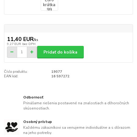
11,40 EUR
/
ks
9,27 EUR
bez DPH
Pridať do košíka
Číslo produktu:
19077
EAN kód:
16 597272
Odbornosť
Prinášame riešenia postavené na znalostiach a dlhoročných
skúsenostiach.
Osobný prístup
Každému zákazníkovi sa venujeme individuálne a s dôrazom
na jeho potreby.