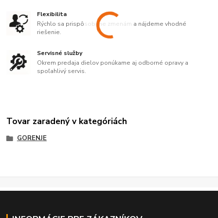
Flexibilita
Rýchlo sa prispôsobíme zmenám a nájdeme vhodné
riešenie.
Servisné služby
Okrem predaja dielov ponúkame aj odborné opravy a
spoľahlivý servis.
Tovar zaradený v kategóriách
GORENJE