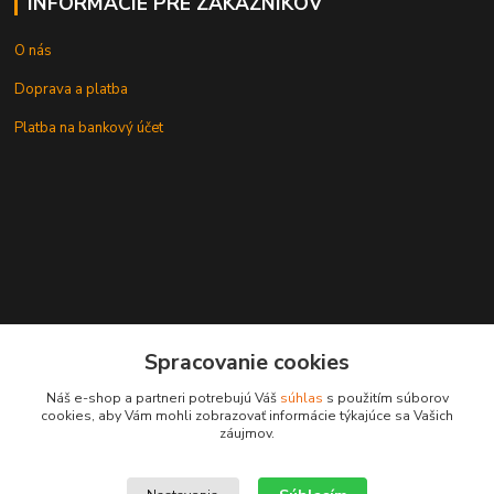
INFORMÁCIE PRE ZÁKAZNÍKOV
O nás
Doprava a platba
Platba na bankový účet
+421 905937744
Spracovanie cookies
leksunsro@gmail.com
Náš e-shop a partneri potrebujú Váš
súhlas
s použitím súborov
cookies, aby Vám mohli zobrazovať informácie týkajúce sa Vašich
záujmov.