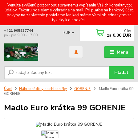
Venujte zvýšenú pozornosť správnemu vypísaniu Vašich kontaktných
údajov. Faktúru posielame výhradne na mail. Pri platbe na bankový účet,
pokyny na zaplatenie posielame len keď máme Vami objednaný tovar
fyzicky k dispozícii.
0
ks
+421 905937744
EUR
za
0,00 EUR
po - pia 9:00 - 17:00
Menu
Hľadať
Úvod
Náhradné diely na chladničky
GORENJE
Madlo Euro krátka 99
GORENJE
Madlo Euro krátka 99 GORENJE