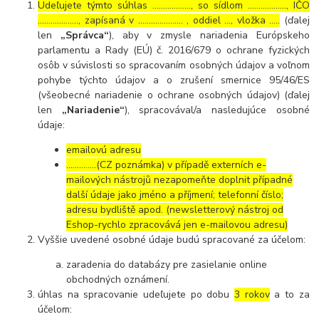
Udeľujete týmto súhlas ……………..., so sídlom ………………, IČO
………………., zapísaná v ………………… , oddiel …, vložka …..
(ďalej
len
„Správca“
), aby v zmysle nariadenia Európskeho
parlamentu a Rady (EÚ) č. 2016/679 o ochrane fyzických
osôb v súvislosti so spracovaním osobných údajov a voľnom
pohybe týchto údajov a o zrušení smernice 95/46/ES
(všeobecné nariadenie o ochrane osobných údajov) (ďalej
len
„Nariadenie“
), spracovával/a nasledujúce osobné
údaje:
emailovú adresu
…………..(CZ poznámka) v případě externích e-
mailových nástrojů nezapomeňte doplnit případné
další údaje jako jméno a příjmení; telefonní číslo;
adresu bydliště apod. (newsletterový nástroj od
Eshop-rychlo zpracovává jen e-mailovou adresu)
Vyššie uvedené osobné údaje budú spracované za účelom:
zaradenia do databázy pre zasielanie online
obchodných oznámení.
úhlas na spracovanie udeľujete po dobu
3 rokov
a to za
účelom: