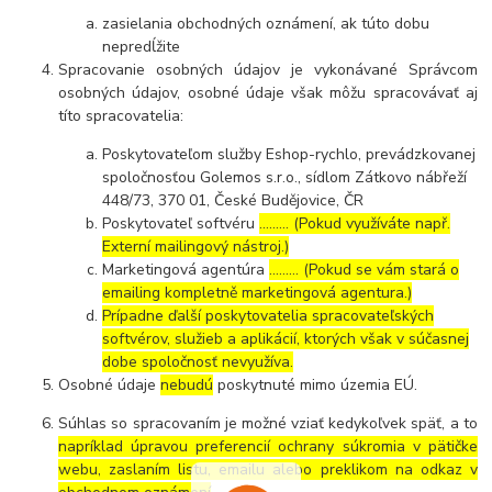
zasielania obchodných oznámení, ak túto dobu
nepredĺžite
Spracovanie osobných údajov je vykonávané Správcom
osobných údajov, osobné údaje však môžu spracovávať aj
títo spracovatelia:
Poskytovateľom služby Eshop-rychlo, prevádzkovanej
spoločnosťou Golemos s.r.o., sídlom Zátkovo nábřeží
448/73, 370 01, České Budějovice, ČR
Poskytovateľ softvéru
……… (Pokud využíváte např.
Externí mailingový nástroj.)
Marketingová agentúra
……… (Pokud se vám stará o
emailing kompletně marketingová agentura.)
Prípadne ďalší poskytovatelia spracovateľských
softvérov, služieb a aplikácií, ktorých však v súčasnej
dobe spoločnosť nevyužíva.
Osobné údaje
nebudú
poskytnuté mimo územia EÚ.
Súhlas so spracovaním je možné vziať kedykoľvek späť, a to
napríklad úpravou preferencií ochrany súkromia v pätičke
webu, zaslaním listu, emailu alebo preklikom na odkaz v