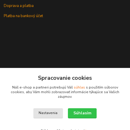
Doprava a platba
Platba na bankový účet
+421 905937744
Spracovanie cookies
leksunsro@gmail.com
Náš e-shop a partneri potrebujú Váš
súhlas
s použitím súborov
cookies, aby Vám mohli zobrazovať informácie týkajúce sa Vašich
záujmov.
Súhlasím
Nastavenia
Upravit sběr cookies.