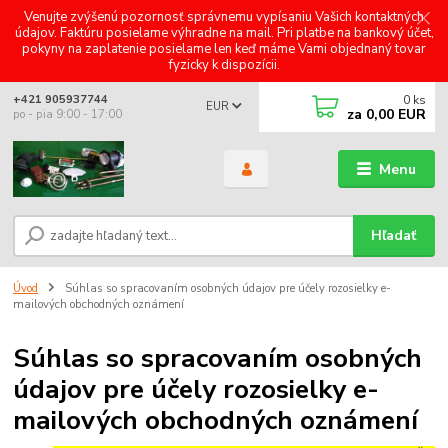
Venujte zvýšenú pozornosť správnemu vypísaniu Vašich kontaktných
údajov. Faktúru posielame výhradne na mail. Pri platbe na bankový účet,
pokyny na zaplatenie posielame len keď máme Vami objednaný tovar
fyzicky k dispozícii.
0
ks
+421 905937744
EUR
za
0,00 EUR
po - pia 9:00 - 17:00
Menu
Hľadať
Úvod
Súhlas so spracovaním osobných údajov pre účely rozosielky e-
mailových obchodných oznámení
Súhlas so spracovaním osobných
údajov pre účely rozosielky e-
mailových obchodných oznámení