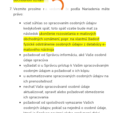
obchodnom oznámení
.
Vezmite prosíme na vedomie, že podľa Nariadenia máte
právo:
vziať súhlas so spracovaním osobných údajov
kedykoľvek späť, toto späť vzatie bude mať za
následok
ukončenie rozosielania e-mailových
obchodných oznámení, popr. na vlastnú žiadosť
fyzické odstránenie osobných údajov z databázy e-
mailového nástroja
požadovať od Správcu informáciu, aké Vaše osobné
údaje spracúva
vyžiadať si u Správcu prístup k Vašim spracovávaným
osobným údajom a požadovať o ich kópiu
u automatizovane spracovaných osobných údajov na
ich prenositeľnosť
nechať Vaše spracovávané osobné údaje
aktualizovať, opraviť alebo požadovať obmedzenie
ich spracovania
požadovať od spoločnosti vymazanie Vašich
osobných údajov, pokiaľ sa nejedná o osobné údaje,