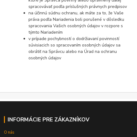
ktoré je Správca povinný alebo oprávnený ďalej
spracovávať podľa príslušných právnych predpisov
na účinnú súdnu ochranu, ak máte za to, že Vaše
práva podľa Nariadenia boli porušené v dôsledku
spracovania Vašich osobných údajov v rozpore s
týmto Nariadením
v prípade pochybností o dodržiavaní povinností
súvisiacich so spracovaním osobných údajov sa
obrátiť na Správcu alebo na Úrad na ochranu
osobných údajov
INFORMÁCIE PRE ZÁKAZNÍKOV
O nás