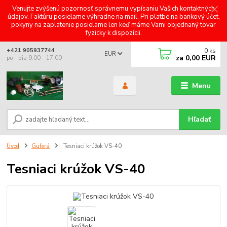
Venujte zvýšenú pozornosť správnemu vypísaniu Vašich kontaktných
údajov. Faktúru posielame výhradne na mail. Pri platbe na bankový účet,
pokyny na zaplatenie posielame len keď máme Vami objednaný tovar
fyzicky k dispozícii.
0
ks
+421 905937744
EUR
za
0,00 EUR
po - pia 9:00 - 17:00
Menu
Hľadať
Úvod
Guferá
Tesniaci krúžok VS-40
Tesniaci krúžok VS-40