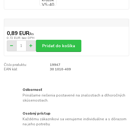
0,89 EUR
/
ks
0,72 EUR
bez DPH
Pridať do košíka
Číslo produktu:
19947
EAN kód:
30 1010-409
Odbornosť
Prinášame riešenia postavené na znalostiach a dlhoročných
skúsenostiach.
Osobný prístup
Každému zákazníkovi sa venujeme individuálne a s dôrazom
na jeho potreby.