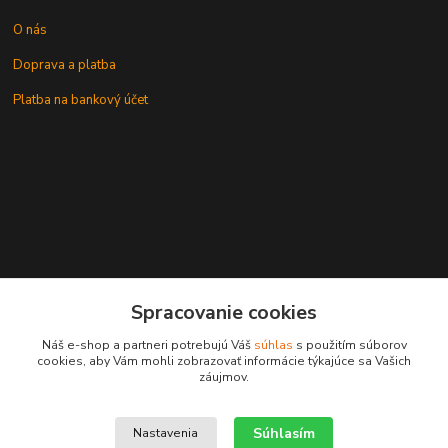
O nás
Doprava a platba
Platba na bankový účet
+421 905937744
Spracovanie cookies
leksunsro@gmail.com
Náš e-shop a partneri potrebujú Váš
súhlas
s použitím súborov
cookies, aby Vám mohli zobrazovať informácie týkajúce sa Vašich
záujmov.
Súhlasím
Nastavenia