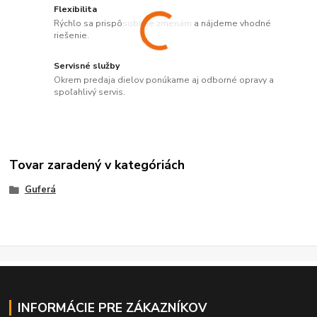
Flexibilita
Rýchlo sa prispôsobíme zmenám a nájdeme vhodné
riešenie.
Servisné služby
Okrem predaja dielov ponúkame aj odborné opravy a
spoľahlivý servis.
Tovar zaradený v kategóriách
Guferá
INFORMÁCIE PRE ZÁKAZNÍKOV