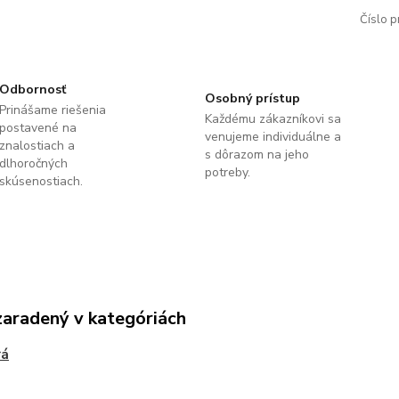
Číslo p
Odbornosť
Osobný prístup
Prinášame riešenia
Každému zákazníkovi sa
postavené na
venujeme individuálne a
znalostiach a
s dôrazom na jeho
dlhoročných
potreby.
skúsenostiach.
zaradený v kategóriách
rá