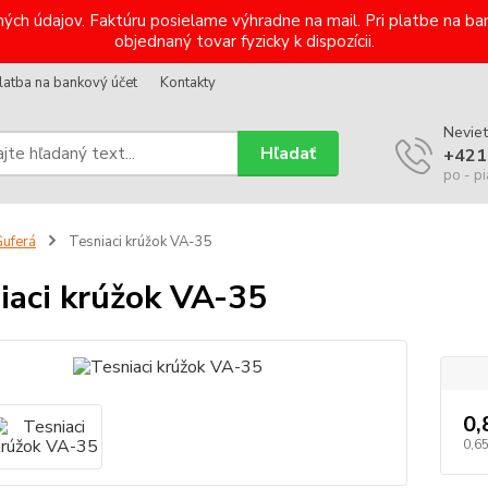
ých údajov. Faktúru posielame výhradne na mail. Pri platbe na 
objednaný tovar fyzicky k dispozícii.
latba na bankový účet
Kontakty
Neviet
Hľadať
+421
po - pi
uferá
Tesniaci krúžok VA-35
iaci krúžok VA-35
0,
0,6