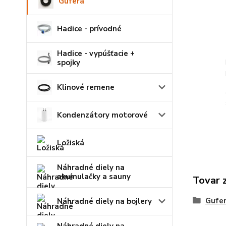
Guferá
Hadice - prívodné
Hadice - vypúšťacie +
spojky
Klinové remene
Kondenzátory motorové
Ložiská
Náhradné diely na
akumulačky a sauny
Tovar 
Gufe
Náhradné diely na bojlery