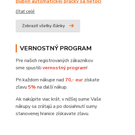
Bubon automatickej práčky sa netočí
čítať celé
Zobraziť všetky články
VERNOSTNÝ PROGRAM
Pre našich registrovaných zákazníkov
sme spustili
vernostný program
!
Pri každom nákupe nad
70,- eur
získate
zľavu
5%
na ďalší nákup.
Ak nakúpite viac krát, v nižšej sume Vaše
nákupy sa zrátajú a po dosiahnutí sumy
stanovenej hranice získavate zľavu.