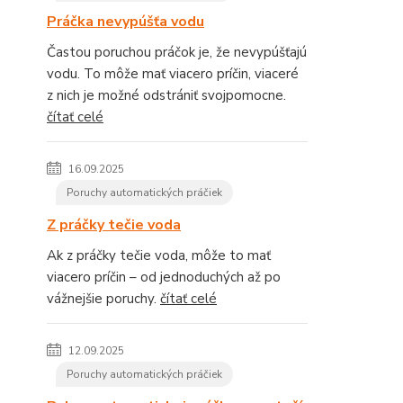
Práčka nevypúšťa vodu
Častou poruchou práčok je, že nevypúšťajú
vodu. To môže mať viacero príčin, viaceré
z nich je možné odstrániť svojpomocne.
čítať celé
16.09.2025
Poruchy automatických práčiek
Z práčky tečie voda
Ak z práčky tečie voda, môže to mať
viacero príčin – od jednoduchých až po
vážnejšie poruchy.
čítať celé
12.09.2025
Poruchy automatických práčiek