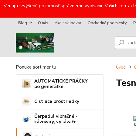
Venujte zvýšenú pozornosť správnemu vypísaniu Vašich kontaktn
Blog
O nás
Ako nakupovať
Obchodné podmienky
P
Ponuka sortimentu
Úvod
G
Tesn
AUTOMATICKÉ PRÁČKY
po generálke
Čistiace prostriedky
Čerpadlá vibračné -
kávovary, vysávače