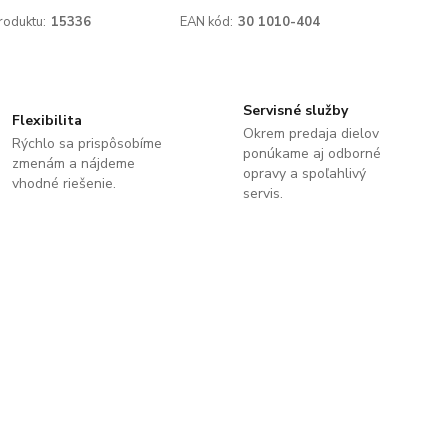
roduktu:
15336
EAN kód:
30 1010-404
Servisné služby
Flexibilita
Okrem predaja dielov
Rýchlo sa prispôsobíme
ponúkame aj odborné
zmenám a nájdeme
opravy a spoľahlivý
vhodné riešenie.
servis.