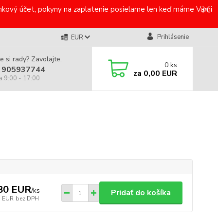
bankový účet, pokyny na zaplatenie posielame len keď máme Vami
Prihlásenie
EUR
e si rady? Zavolajte.
0
ks
 905937744
za
0,00 EUR
a 9:00 - 17:00
80 EUR
/
ks
Pridať do košíka
5 EUR
bez DPH