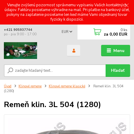
Venujte zvýšenú pozornosť správnemu vypísaniu Vašich kontaktných
údajov. Faktúru posielame výhradne na mail. Pri platbe na bankový účet,
pokyny na zaplatenie posielame len keď máme Vami objednaný tovar
fyzicky k dispozícii.
0
ks
+421 905937744
EUR
za
0,00 EUR
po - pia 9:00 - 17:00
Menu
Hľadať
Úvod
Klinové remene
Klinové remene klasické
Remeň klin. 3L 504
(1280)
Remeň klin. 3L 504 (1280)