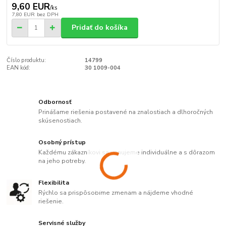
9,60 EUR
/
ks
7,80 EUR
bez DPH
Pridať do košíka
Číslo produktu:
14799
EAN kód:
30 1009-004
Odbornosť
Prinášame riešenia postavené na znalostiach a dlhoročných
skúsenostiach.
Osobný prístup
Každému zákazníkovi sa venujeme individuálne a s dôrazom
na jeho potreby.
Flexibilita
Rýchlo sa prispôsobíme zmenám a nájdeme vhodné
riešenie.
Servisné služby