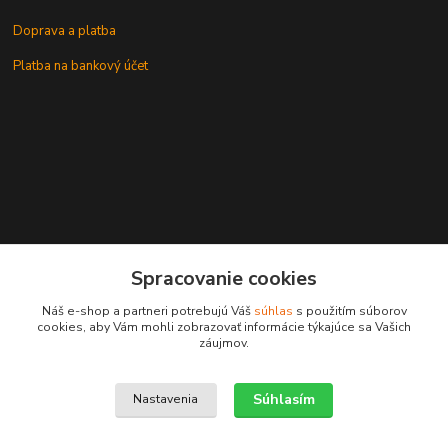
Doprava a platba
Platba na bankový účet
+421 905937744
Spracovanie cookies
leksunsro@gmail.com
Náš e-shop a partneri potrebujú Váš
súhlas
s použitím súborov
cookies, aby Vám mohli zobrazovať informácie týkajúce sa Vašich
záujmov.
Súhlasím
Nastavenia
Upravit sběr cookies.