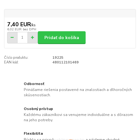
7,40 EUR
/
ks
6,02 EUR
bez DPH
Pridať do košíka
Číslo produktu:
19225
EAN kód:
480112101469
Odbornosť
Prinášame riešenia postavené na znalostiach a dlhoročných
skúsenostiach.
Osobný prístup
Každému zákazníkovi sa venujeme individuálne a s dôrazom
na jeho potreby.
Flexibilita
Rýchlo sa prispôsobíme zmenám a nájdeme vhodné