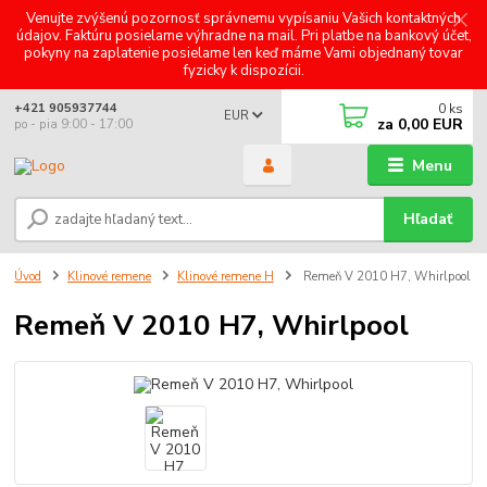
Venujte zvýšenú pozornosť správnemu vypísaniu Vašich kontaktných
údajov. Faktúru posielame výhradne na mail. Pri platbe na bankový účet,
pokyny na zaplatenie posielame len keď máme Vami objednaný tovar
fyzicky k dispozícii.
0
ks
+421 905937744
EUR
za
0,00 EUR
po - pia 9:00 - 17:00
Menu
Hľadať
Úvod
Klinové remene
Klinové remene H
Remeň V 2010 H7, Whirlpool
Remeň V 2010 H7, Whirlpool