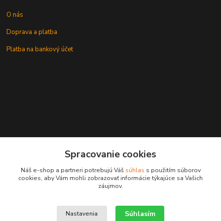
O nás
Doprava a platba
Platba na bankový účet
+421 905937744
Spracovanie cookies
leksunsro@gmail.com
Náš e-shop a partneri potrebujú Váš
súhlas
s použitím súborov
cookies, aby Vám mohli zobrazovať informácie týkajúce sa Vašich
záujmov.
Súhlasím
Nastavenia