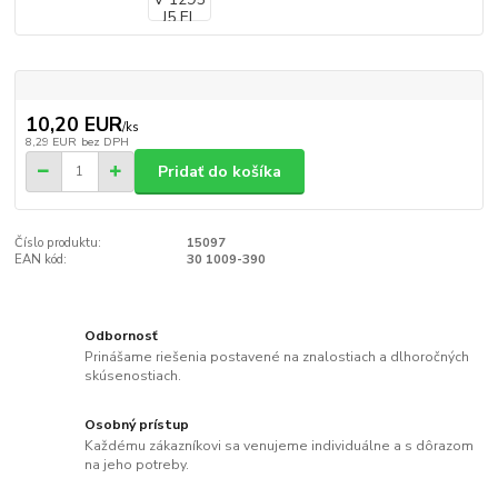
10,20 EUR
/
ks
8,29 EUR
bez DPH
Pridať do košíka
Číslo produktu:
15097
EAN kód:
30 1009-390
Odbornosť
Prinášame riešenia postavené na znalostiach a dlhoročných
skúsenostiach.
Osobný prístup
Každému zákazníkovi sa venujeme individuálne a s dôrazom
na jeho potreby.