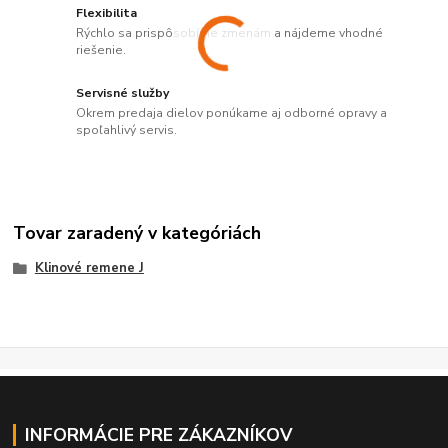
Flexibilita
Rýchlo sa prispôsobíme zmenám a nájdeme vhodné
riešenie.
Servisné služby
Okrem predaja dielov ponúkame aj odborné opravy a
spoľahlivý servis.
Tovar zaradený v kategóriách
Klinové remene J
INFORMÁCIE PRE ZÁKAZNÍKOV