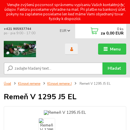
Venujte zvýšenú pozornosť správnemu vypísaniu Vašich kontaktných
údajov. Faktúru posielame výhradne na mail. Pri platbe na bankový účet,
pokyny na zaplatenie posielame len keď máme Vami objednaný tovar
fyzicky k dispozícii.
0
ks
+421 905937744
EUR
za
0,00 EUR
po - pia 9:00 - 17:00
Menu
Hľadať
Úvod
Klinové remene
Klinové remene J
Remeň V 1295 J5 EL
Remeň V 1295 J5 EL