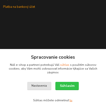
Platba na bankový účet
+421 905937744
Spracovanie cookies
leksunsro@gmail.com
Náš e-shop a partneri potrebujú Váš
súhlas
s použitím súborov
cookies, aby Vám mohli zobrazovať informácie týkajúce sa Vašich
záujmov.
Súhlasím
Nastavenia
Upravit sběr cookies.
Súhlas môžete odmietnuť
tu
.
Vytvorené na
Eshop-rychlo.sk