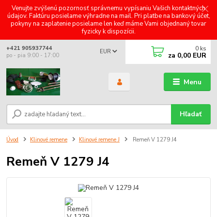
Venujte zvýšenú pozornosť správnemu vypísaniu Vašich kontaktných
údajov. Faktúru posielame výhradne na mail. Pri platbe na bankový účet,
pokyny na zaplatenie posielame len keď máme Vami objednaný tovar
fyzicky k dispozícii.
0
ks
+421 905937744
EUR
za
0,00 EUR
po - pia 9:00 - 17:00
Menu
Hľadať
Úvod
Klinové remene
Klinové remene J
Remeň V 1279 J4
Remeň V 1279 J4