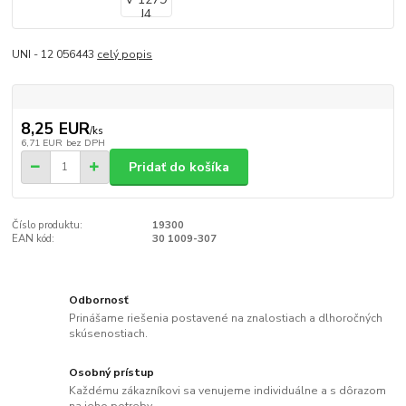
UNI - 12 056443
celý popis
8,25 EUR
/
ks
6,71 EUR
bez DPH
Pridať do košíka
Číslo produktu:
19300
EAN kód:
30 1009-307
Odbornosť
Prinášame riešenia postavené na znalostiach a dlhoročných
skúsenostiach.
Osobný prístup
Každému zákazníkovi sa venujeme individuálne a s dôrazom
na jeho potreby.