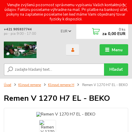
Venujte zvýšenú pozornosť správnemu vypísaniu Vašich kontaktných
údajov. Faktúru posielame výhradne na mail. Pri platbe na bankový účet,
pokyny na zaplatenie posielame len keď máme Vami objednaný tovar
fyzicky k dispozícii.
0
ks
+421 905937744
EUR
za
0,00 EUR
po - pia 9:00 - 17:00
Menu
Hľadať
Úvod
Klinové remene
Klinové remene H
Remen V 1270 H7 EL - BEKO
Remen V 1270 H7 EL - BEKO