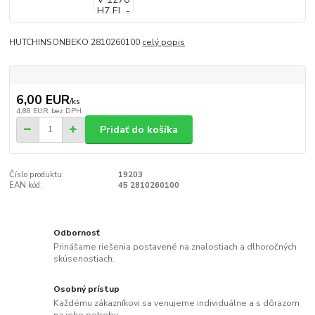
HUTCHINSONBEKO 2810260100
celý popis
6,00 EUR
/
ks
4,88 EUR
bez DPH
Pridať do košíka
Číslo produktu:
19203
EAN kód:
45 2810260100
Odbornosť
Prinášame riešenia postavené na znalostiach a dlhoročných
skúsenostiach.
Osobný prístup
Každému zákazníkovi sa venujeme individuálne a s dôrazom
na jeho potreby.