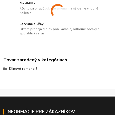
Flexibilita
Rýchlo sa prispôsobíme zmenám a nájdeme vhodné
riešenie.
Servisné služby
Okrem predaja dielov ponúkame aj odborné opravy a
spoľahlivý servis.
Tovar zaradený v kategóriách
Klinové remene J
INFORMÁCIE PRE ZÁKAZNÍKOV