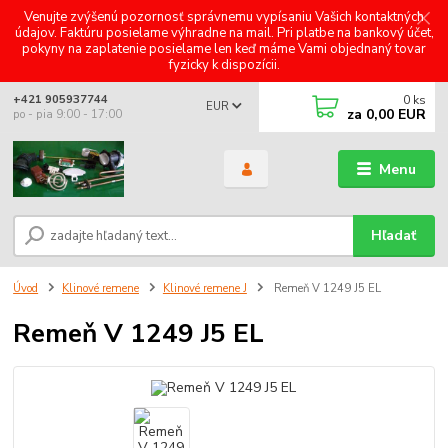
Venujte zvýšenú pozornosť správnemu vypísaniu Vašich kontaktných
údajov. Faktúru posielame výhradne na mail. Pri platbe na bankový účet,
pokyny na zaplatenie posielame len keď máme Vami objednaný tovar
fyzicky k dispozícii.
0
ks
+421 905937744
EUR
za
0,00 EUR
po - pia 9:00 - 17:00
Menu
Hľadať
Úvod
Klinové remene
Klinové remene J
Remeň V 1249 J5 EL
Remeň V 1249 J5 EL