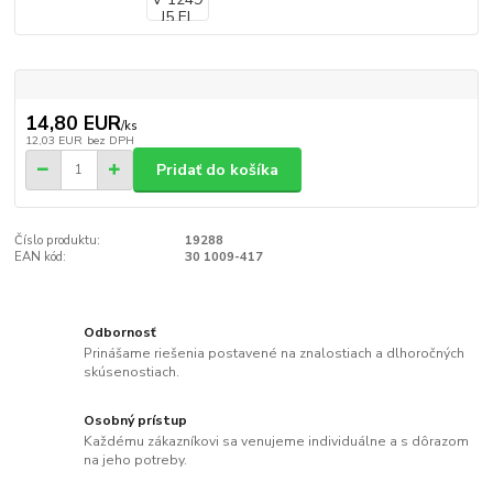
14,80 EUR
/
ks
12,03 EUR
bez DPH
Pridať do košíka
Číslo produktu:
19288
EAN kód:
30 1009-417
Odbornosť
Prinášame riešenia postavené na znalostiach a dlhoročných
skúsenostiach.
Osobný prístup
Každému zákazníkovi sa venujeme individuálne a s dôrazom
na jeho potreby.