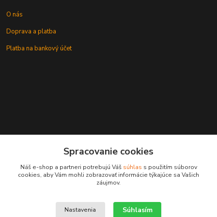
O nás
Doprava a platba
Platba na bankový účet
+421 905937744
Spracovanie cookies
leksunsro@gmail.com
Náš e-shop a partneri potrebujú Váš
súhlas
s použitím súborov
cookies, aby Vám mohli zobrazovať informácie týkajúce sa Vašich
záujmov.
Súhlasím
Nastavenia