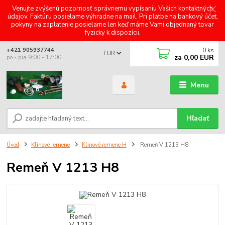
Venujte zvýšenú pozornosť správnemu vypísaniu Vašich kontaktných
údajov. Faktúru posielame výhradne na mail. Pri platbe na bankový účet,
pokyny na zaplatenie posielame len keď máme Vami objednaný tovar
fyzicky k dispozícii.
0
ks
+421 905937744
EUR
za
0,00 EUR
po - pia 9:00 - 17:00
Menu
Hľadať
Úvod
Klinové remene
Klinové remene H
Remeň V 1213 H8
Remeň V 1213 H8