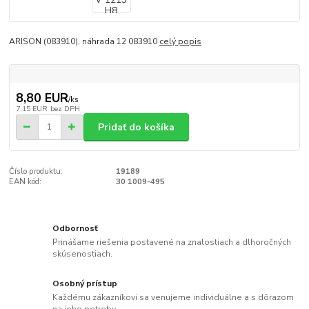
ARISON (083910), náhrada 12 083910
celý popis
8,80 EUR
/
ks
7,15 EUR
bez DPH
Pridať do košíka
Číslo produktu:
19189
EAN kód:
30 1009-495
Odbornosť
Prinášame riešenia postavené na znalostiach a dlhoročných
skúsenostiach.
Osobný prístup
Každému zákazníkovi sa venujeme individuálne a s dôrazom
na jeho potreby.