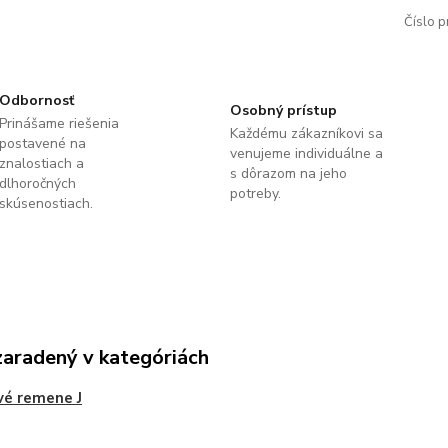
Číslo p
Odbornosť
Osobný prístup
Prinášame riešenia
Každému zákazníkovi sa
postavené na
venujeme individuálne a
znalostiach a
s dôrazom na jeho
dlhoročných
potreby.
skúsenostiach.
zaradený v kategóriách
vé remene J