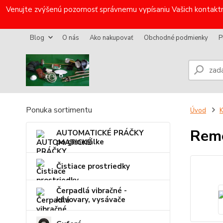
Venujte zvýšenú pozornosť správnemu vypísaniu Vašich kontaktn
Blog
O nás
Ako nakupovať
Obchodné podmienky
P
Ponuka sortimentu
Úvod
K
Reme
AUTOMATICKÉ PRÁČKY
po generálke
Čistiace prostriedky
Čerpadlá vibračné -
kávovary, vysávače