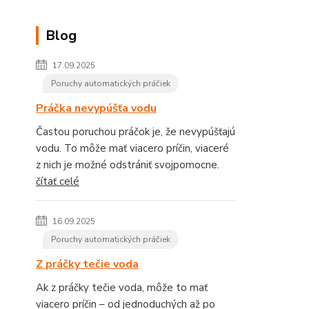
Blog
17.09.2025
Poruchy automatických práčiek
Práčka nevypúšťa vodu
Častou poruchou práčok je, že nevypúšťajú
vodu. To môže mať viacero príčin, viaceré
z nich je možné odstrániť svojpomocne.
čítať celé
16.09.2025
Poruchy automatických práčiek
Z práčky tečie voda
Ak z práčky tečie voda, môže to mať
viacero príčin – od jednoduchých až po