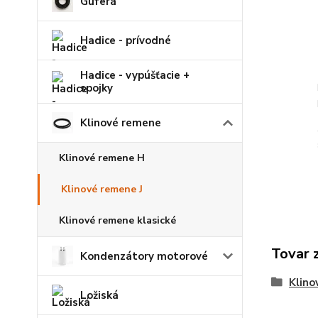
Guferá
Hadice - prívodné
Hadice - vypúšťacie +
spojky
Klinové remene
Klinové remene H
Klinové remene J
Klinové remene klasické
Tovar 
Kondenzátory motorové
Klino
Ložiská