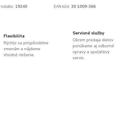
roduktu:
19240
EAN kód:
30 1009-366
Servisné služby
Flexibilita
Okrem predaja dielov
Rýchlo sa prispôsobíme
ponúkame aj odborné
zmenám a nájdeme
opravy a spoľahlivý
vhodné riešenie.
servis.