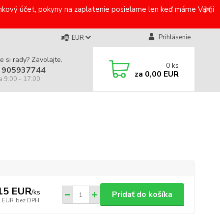
bankový účet, pokyny na zaplatenie posielame len keď máme Vami
Prihlásenie
EUR
e si rady? Zavolajte.
0
ks
 905937744
za
0,00 EUR
a 9:00 - 17:00
15 EUR
/
ks
Pridať do košíka
1 EUR
bez DPH