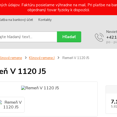
ých údajov. Faktúru posielame výhradne na mail. Pri platbe na 
objednaný tovar fyzicky k dispozícii.
latba na bankový účet
Kontakty
Neviet
Hľadať
+421
po - pi
linové remene
Klinové remene J
Remeň V 1120 J5
ň V 1120 J5
7,
5,8