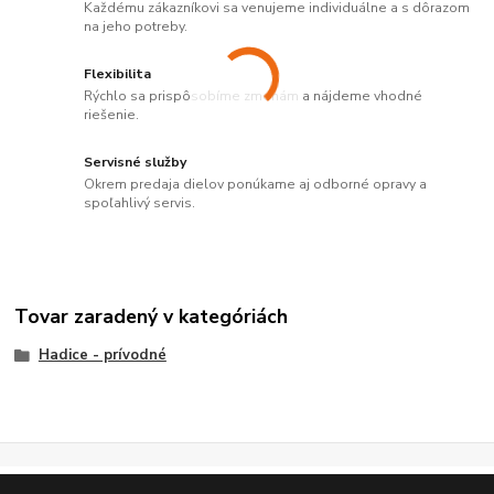
Každému zákazníkovi sa venujeme individuálne a s dôrazom
na jeho potreby.
Flexibilita
Rýchlo sa prispôsobíme zmenám a nájdeme vhodné
riešenie.
Servisné služby
Okrem predaja dielov ponúkame aj odborné opravy a
spoľahlivý servis.
Tovar zaradený v kategóriách
Hadice - prívodné