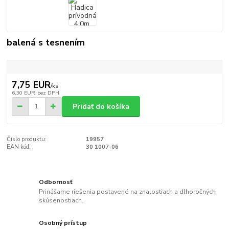
balená s tesnením
7,75 EUR
/
ks
6,30 EUR
bez DPH
Pridať do košíka
Číslo produktu:
19957
EAN kód:
30 1007-06
Odbornosť
Prinášame riešenia postavené na znalostiach a dlhoročných
skúsenostiach.
Osobný prístup