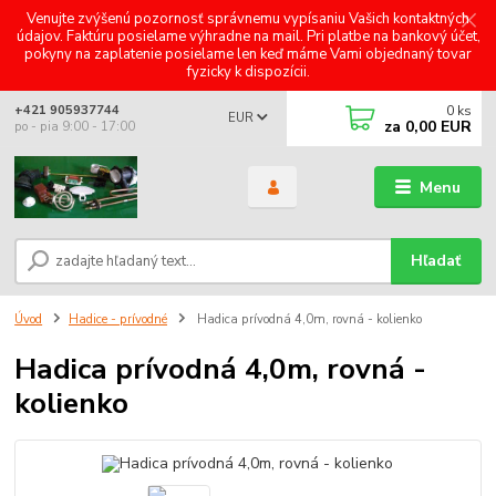
Venujte zvýšenú pozornosť správnemu vypísaniu Vašich kontaktných
údajov. Faktúru posielame výhradne na mail. Pri platbe na bankový účet,
pokyny na zaplatenie posielame len keď máme Vami objednaný tovar
fyzicky k dispozícii.
0
ks
+421 905937744
EUR
za
0,00 EUR
po - pia 9:00 - 17:00
Menu
Hľadať
Úvod
Hadice - prívodné
Hadica prívodná 4,0m, rovná - kolienko
Hadica prívodná 4,0m, rovná -
kolienko