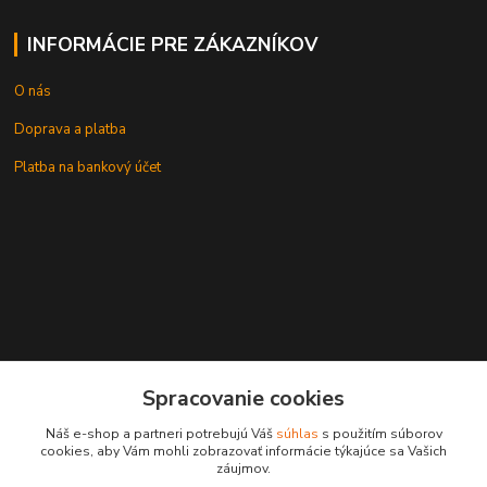
INFORMÁCIE PRE ZÁKAZNÍKOV
O nás
Doprava a platba
Platba na bankový účet
+421 905937744
Spracovanie cookies
leksunsro@gmail.com
Náš e-shop a partneri potrebujú Váš
súhlas
s použitím súborov
cookies, aby Vám mohli zobrazovať informácie týkajúce sa Vašich
záujmov.