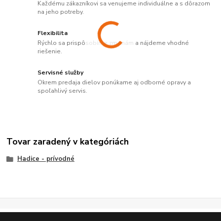
Každému zákazníkovi sa venujeme individuálne a s dôrazom
na jeho potreby.
Flexibilita
Rýchlo sa prispôsobíme zmenám a nájdeme vhodné
riešenie.
Servisné služby
Okrem predaja dielov ponúkame aj odborné opravy a
spoľahlivý servis.
Tovar zaradený v kategóriách
Hadice - prívodné