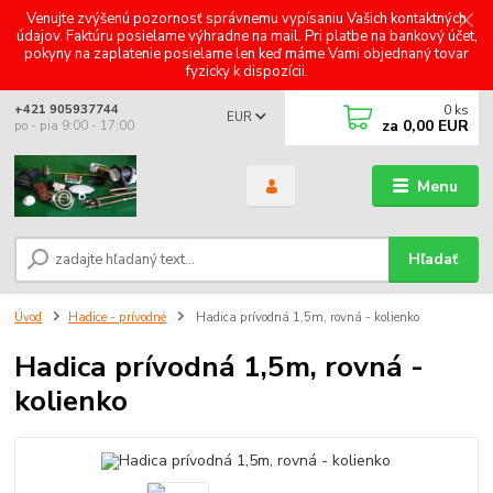
Venujte zvýšenú pozornosť správnemu vypísaniu Vašich kontaktných
údajov. Faktúru posielame výhradne na mail. Pri platbe na bankový účet,
pokyny na zaplatenie posielame len keď máme Vami objednaný tovar
fyzicky k dispozícii.
0
ks
+421 905937744
EUR
za
0,00 EUR
po - pia 9:00 - 17:00
Menu
Hľadať
Úvod
Hadice - prívodné
Hadica prívodná 1,5m, rovná - kolienko
Hadica prívodná 1,5m, rovná -
kolienko