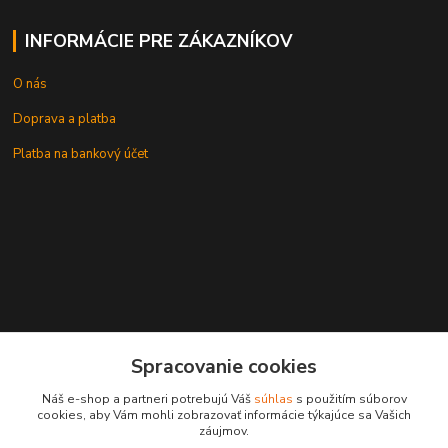
INFORMÁCIE PRE ZÁKAZNÍKOV
O nás
Doprava a platba
Platba na bankový účet
+421 905937744
Spracovanie cookies
leksunsro@gmail.com
Náš e-shop a partneri potrebujú Váš
súhlas
s použitím súborov
cookies, aby Vám mohli zobrazovať informácie týkajúce sa Vašich
záujmov.