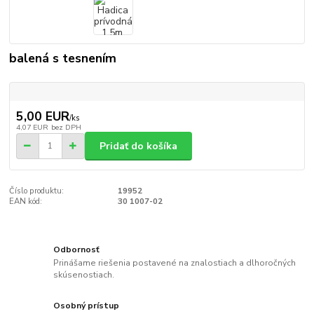
balená s tesnením
5,00 EUR
/
ks
4,07 EUR
bez DPH
Pridať do košíka
Číslo produktu:
19952
EAN kód:
30 1007-02
Odbornosť
Prinášame riešenia postavené na znalostiach a dlhoročných
skúsenostiach.
Osobný prístup