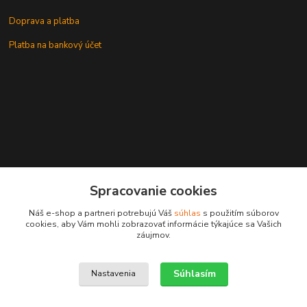
Doprava a platba
Platba na bankový účet
+421 905937744
Spracovanie cookies
leksunsro@gmail.com
Náš e-shop a partneri potrebujú Váš
súhlas
s použitím súborov
cookies, aby Vám mohli zobrazovať informácie týkajúce sa Vašich
záujmov.
Súhlasím
Nastavenia
Upravit sběr cookies.