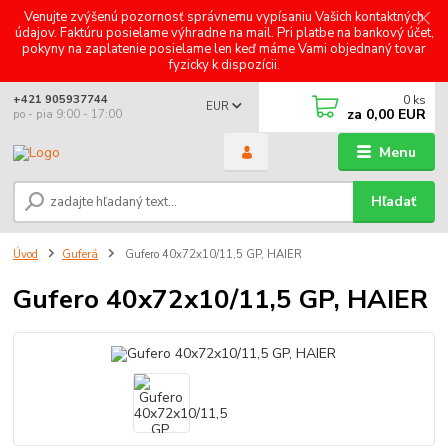
Venujte zvýšenú pozornosť správnemu vypísaniu Vašich kontaktných
údajov. Faktúru posielame výhradne na mail. Pri platbe na bankový účet,
pokyny na zaplatenie posielame len keď máme Vami objednaný tovar
fyzicky k dispozícii.
0
ks
+421 905937744
EUR
za
0,00 EUR
po - pia 9:00 - 17:00
Menu
Hľadať
Úvod
Guferá
Gufero 40x72x10/11,5 GP, HAIER
Gufero 40x72x10/11,5 GP, HAIER