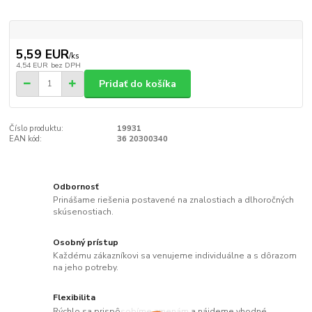
5,59 EUR
/
ks
4,54 EUR
bez DPH
Pridať do košíka
Číslo produktu:
19931
EAN kód:
36 20300340
Odbornosť
Prinášame riešenia postavené na znalostiach a dlhoročných
skúsenostiach.
Osobný prístup
Každému zákazníkovi sa venujeme individuálne a s dôrazom
na jeho potreby.
Flexibilita
Rýchlo sa prispôsobíme zmenám a nájdeme vhodné