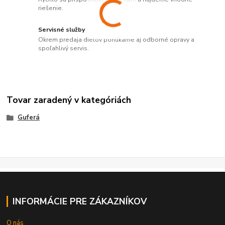
riešenie.
Servisné služby
Okrem predaja dielov ponúkame aj odborné opravy a
spoľahlivý servis.
Tovar zaradený v kategóriách
Guferá
INFORMÁCIE PRE ZÁKAZNÍKOV
O nás