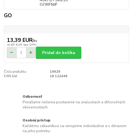
GO
13,39 EUR
/
ks
10,89 EUR
bez DPH
Pridať do košíka
Číslo produktu:
19929
EAN kód:
16 122448
Odbornosť
Prinášame riešenia postavené na znalostiach a dlhoročných
skúsenostiach.
Osobný prístup
Každému zákazníkovi sa venujeme individuálne a s dôrazom
na jeho potreby.