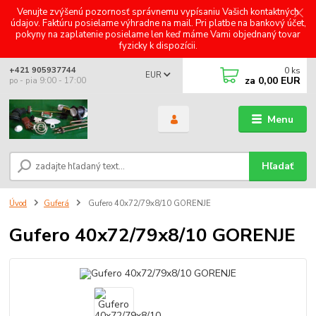
Venujte zvýšenú pozornosť správnemu vypísaniu Vašich kontaktných
údajov. Faktúru posielame výhradne na mail. Pri platbe na bankový účet,
pokyny na zaplatenie posielame len keď máme Vami objednaný tovar
fyzicky k dispozícii.
0
ks
+421 905937744
EUR
za
0,00 EUR
po - pia 9:00 - 17:00
Menu
Hľadať
Úvod
Guferá
Gufero 40x72/79x8/10 GORENJE
Gufero 40x72/79x8/10 GORENJE