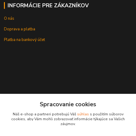
INFORMÁCIE PRE ZÁKAZNÍKOV
O nás
Doprava a platba
Platba na bankový účet
+421 905937744
Spracovanie cookies
leksunsro@gmail.com
Náš e-shop a partneri potrebujú Váš
súhlas
s použitím súborov
cookies, aby Vám mohli zobrazovať informácie týkajúce sa Vašich
záujmov.