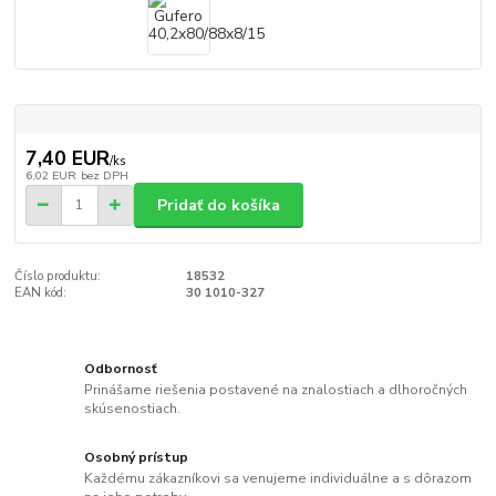
7,40 EUR
/
ks
6,02 EUR
bez DPH
Pridať do košíka
Číslo produktu:
18532
EAN kód:
30 1010-327
Odbornosť
Prinášame riešenia postavené na znalostiach a dlhoročných
skúsenostiach.
Osobný prístup
Každému zákazníkovi sa venujeme individuálne a s dôrazom