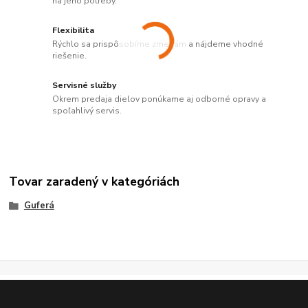
na jeho potreby.
Flexibilita
Rýchlo sa prispôsobíme zmenám a nájdeme vhodné
riešenie.
Servisné služby
Okrem predaja dielov ponúkame aj odborné opravy a
spoľahlivý servis.
Tovar zaradený v kategóriách
Guferá