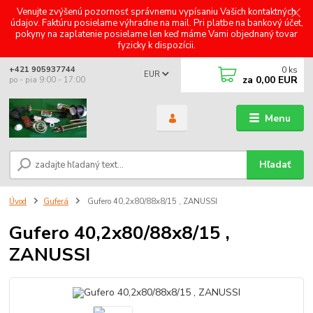
Venujte zvýšenú pozornosť správnemu vypísaniu Vašich kontaktných
údajov. Faktúru posielame výhradne na mail. Pri platbe na bankový účet,
pokyny na zaplatenie posielame len keď máme Vami objednaný tovar
fyzicky k dispozícii.
0
ks
+421 905937744
EUR
za
0,00 EUR
po - pia 9:00 - 17:00
Menu
Hľadať
Úvod
Guferá
Gufero 40,2x80/88x8/15 , ZANUSSI
Gufero 40,2x80/88x8/15 ,
ZANUSSI