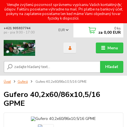
Venujte zvýšenú pozornosť správnemu vypísaniu Vašich kontaktných
údajov. Faktúru posielame výhradne na mail. Pri platbe na bankový účet,
pokyny na zaplatenie posielame len keď máme Vami objednaný tovar
fyzicky k dispozícii.
0
ks
+421 905937744
EUR
za
0,00 EUR
po - pia 9:00 - 17:00
Menu
Hľadať
Úvod
Guferá
Gufero 40,2x60/86x10,5/16 GPME
Gufero 40,2x60/86x10,5/16
GPME