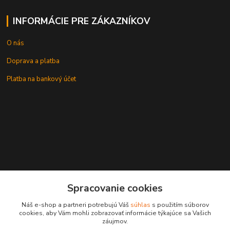
INFORMÁCIE PRE ZÁKAZNÍKOV
O nás
Doprava a platba
Platba na bankový účet
+421 905937744
Spracovanie cookies
leksunsro@gmail.com
Náš e-shop a partneri potrebujú Váš
súhlas
s použitím súborov
cookies, aby Vám mohli zobrazovať informácie týkajúce sa Vašich
záujmov.