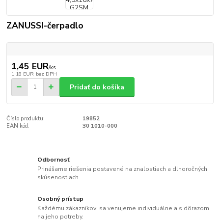
ZANUSSI-čerpadlo
1,45 EUR
/
ks
1,18 EUR
bez DPH
Pridať do košíka
Číslo produktu:
19852
EAN kód:
30 1010-000
Odbornosť
Prinášame riešenia postavené na znalostiach a dlhoročných
skúsenostiach.
Osobný prístup
Každému zákazníkovi sa venujeme individuálne a s dôrazom
na jeho potreby.