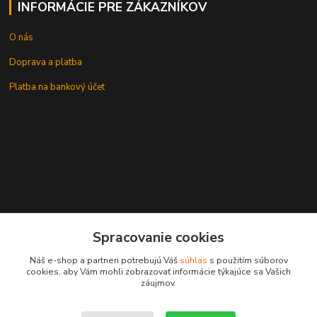
INFORMÁCIE PRE ZÁKAZNÍKOV
O nás
Doprava a platba
Platba na bankový účet
+421 905937744
Spracovanie cookies
leksunsro@gmail.com
Náš e-shop a partneri potrebujú Váš
súhlas
s použitím súborov
cookies, aby Vám mohli zobrazovať informácie týkajúce sa Vašich
záujmov.