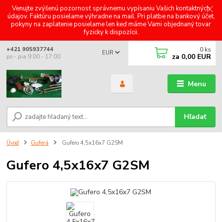
Venujte zvýšenú pozornosť správnemu vypísaniu Vašich kontaktných
údajov. Faktúru posielame výhradne na mail. Pri platbe na bankový účet,
pokyny na zaplatenie posielame len keď máme Vami objednaný tovar
fyzicky k dispozícii.
0
ks
+421 905937744
EUR
za
0,00 EUR
po - pia 9:00 - 17:00
Menu
Hľadať
Úvod
Guferá
Gufero 4,5x16x7 G2SM
Gufero 4,5x16x7 G2SM