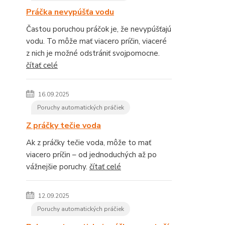
Práčka nevypúšťa vodu
Častou poruchou práčok je, že nevypúšťajú
vodu. To môže mať viacero príčin, viaceré
z nich je možné odstrániť svojpomocne.
čítať celé
16.09.2025
Poruchy automatických práčiek
Z práčky tečie voda
Ak z práčky tečie voda, môže to mať
viacero príčin – od jednoduchých až po
vážnejšie poruchy.
čítať celé
12.09.2025
Poruchy automatických práčiek