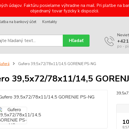
ých údajov. Faktúru posielame výhradne na mail. Pri platbe na 
objednaný tovar fyzicky k dispozícii.
latba na bankový účet
Kontakty
Neviet
Hľadať
+421
po - pi
uferá
Gufero 39,5x72/78x11/14,5 GORENJE PS-NG
ro 39,5x72/78x11/14,5 GOREN
39,5x7
10
8,5