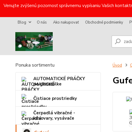
Venujte zvýšenú pozornosť správnemu vypísaniu Vašich kontaktn
Blog
O nás
Ako nakupovať
Obchodné podmienky
P
Ponuka sortimentu
Úvod
G
Gufe
AUTOMATICKÉ PRÁČKY
po generálke
Čistiace prostriedky
Čerpadlá vibračné -
kávovary, vysávače