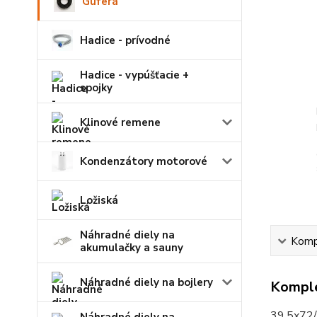
Guferá
Hadice - prívodné
Hadice - vypúšťacie +
spojky
Klinové remene
Kondenzátory motorové
Ložiská
Náhradné diely na
Kompl
akumulačky a sauny
Náhradné diely na bojlery
Komple
39,5x72/