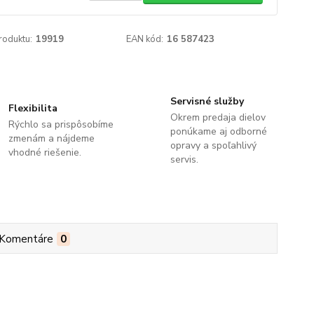
roduktu:
19919
EAN kód:
16 587423
Servisné služby
Flexibilita
Okrem predaja dielov
Rýchlo sa prispôsobíme
ponúkame aj odborné
zmenám a nájdeme
opravy a spoľahlivý
vhodné riešenie.
servis.
Komentáre
0