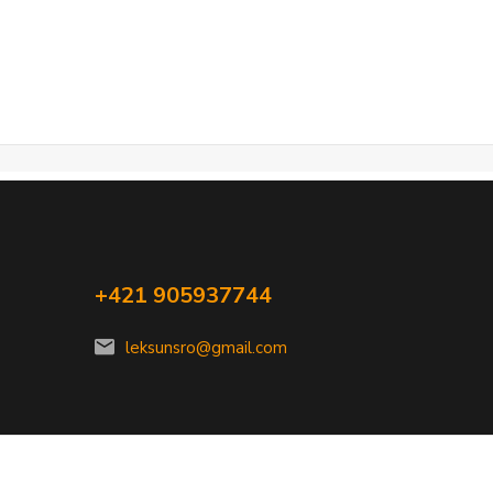
+421 905937744
leksunsro@gmail.com