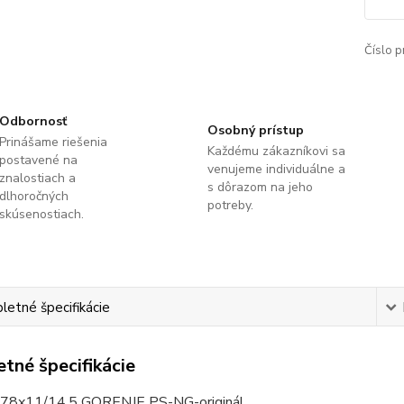
Číslo p
Odbornosť
Osobný prístup
Prinášame riešenia
Každému zákazníkovi sa
postavené na
venujeme individuálne a
znalostiach a
s dôrazom na jeho
dlhoročných
potreby.
skúsenostiach.
etné špecifikácie
tné špecifikácie
78x11/14,5 GORENJE PS-NG-originál