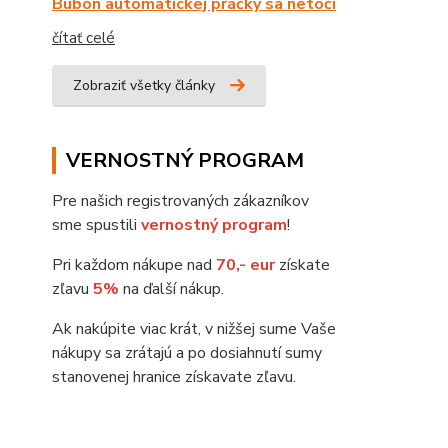
Bubon automatickej práčky sa netočí
čítať celé
Zobraziť všetky články
VERNOSTNÝ PROGRAM
Pre našich registrovaných zákazníkov
sme spustili
vernostný program
!
Pri každom nákupe nad
70,- eur
získate
zľavu
5%
na ďalší nákup.
Ak nakúpite viac krát, v nižšej sume Vaše
nákupy sa zrátajú a po dosiahnutí sumy
stanovenej hranice získavate zľavu.