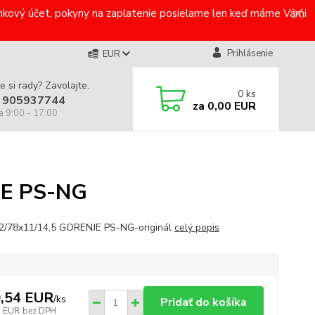
bankový účet, pokyny na zaplatenie posielame len keď máme Vami
Prihlásenie
EUR
e si rady? Zavolajte.
0
ks
 905937744
za
0,00 EUR
a 9:00 - 17:00
JE PS-NG
2/78x11/14,5 GORENJE PS-NG-originál
celý popis
,54 EUR
/
ks
Pridať do košíka
7 EUR
bez DPH