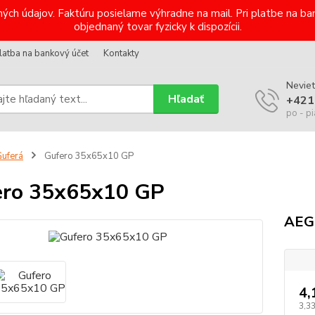
ých údajov. Faktúru posielame výhradne na mail. Pri platbe na 
objednaný tovar fyzicky k dispozícii.
latba na bankový účet
Kontakty
Neviet
Hľadať
+421
po - pi
uferá
Gufero 35x65x10 GP
ero 35x65x10 GP
AEG
4,
3,3