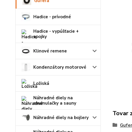
Guferá
Hadice - prívodné
Hadice - vypúšťacie +
spojky
Klinové remene
Kondenzátory motorové
Ložiská
Náhradné diely na
akumulačky a sauny
Tovar 
Náhradné diely na bojlery
Gufe