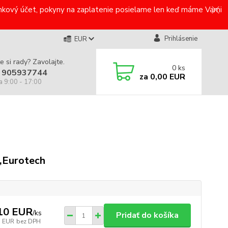
bankový účet, pokyny na zaplatenie posielame len keď máme Vami
Prihlásenie
EUR
e si rady? Zavolajte.
0
ks
 905937744
za
0,00 EUR
a 9:00 - 17:00
,Eurotech
10 EUR
/
ks
Pridať do košíka
3 EUR
bez DPH