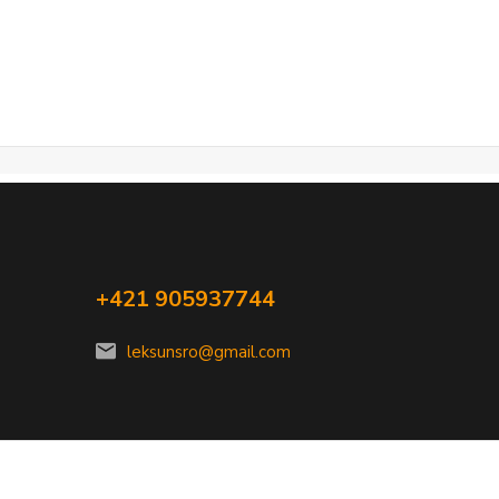
+421 905937744
leksunsro@gmail.com