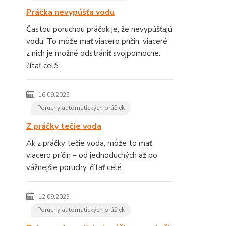
Práčka nevypúšťa vodu
Častou poruchou práčok je, že nevypúšťajú
vodu. To môže mať viacero príčin, viaceré
z nich je možné odstrániť svojpomocne.
čítať celé
16.09.2025
Poruchy automatických práčiek
Z práčky tečie voda
Ak z práčky tečie voda, môže to mať
viacero príčin – od jednoduchých až po
vážnejšie poruchy.
čítať celé
12.09.2025
Poruchy automatických práčiek