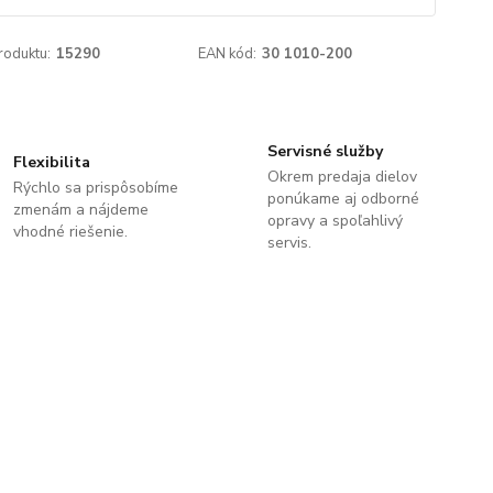
roduktu:
15290
EAN kód:
30 1010-200
Servisné služby
Flexibilita
Okrem predaja dielov
Rýchlo sa prispôsobíme
ponúkame aj odborné
zmenám a nájdeme
opravy a spoľahlivý
vhodné riešenie.
servis.