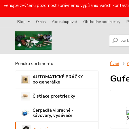
Venujte zvýšenú pozornosť správnemu vypísaniu Vašich kontaktn
Blog
O nás
Ako nakupovať
Obchodné podmienky
P
Ponuka sortimentu
Úvod
G
Guf
AUTOMATICKÉ PRÁČKY
po generálke
Čistiace prostriedky
Čerpadlá vibračné -
kávovary, vysávače