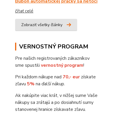
Bubon automatickej práčky sa netočí
čítať celé
Zobraziť všetky články
VERNOSTNÝ PROGRAM
Pre našich registrovaných zákazníkov
sme spustili
vernostný program
!
Pri každom nákupe nad
70,- eur
získate
zľavu
5%
na ďalší nákup.
Ak nakúpite viac krát, v nižšej sume Vaše
nákupy sa zrátajú a po dosiahnutí sumy
stanovenej hranice získavate zľavu.