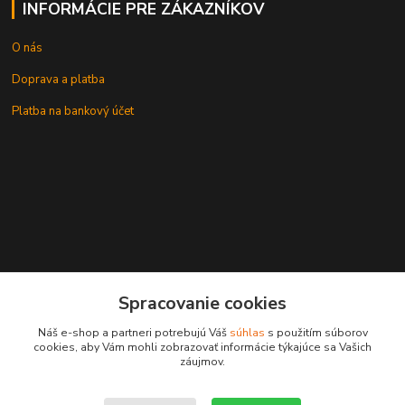
INFORMÁCIE PRE ZÁKAZNÍKOV
O nás
Doprava a platba
Platba na bankový účet
+421 905937744
Spracovanie cookies
leksunsro@gmail.com
Náš e-shop a partneri potrebujú Váš
súhlas
s použitím súborov
cookies, aby Vám mohli zobrazovať informácie týkajúce sa Vašich
záujmov.