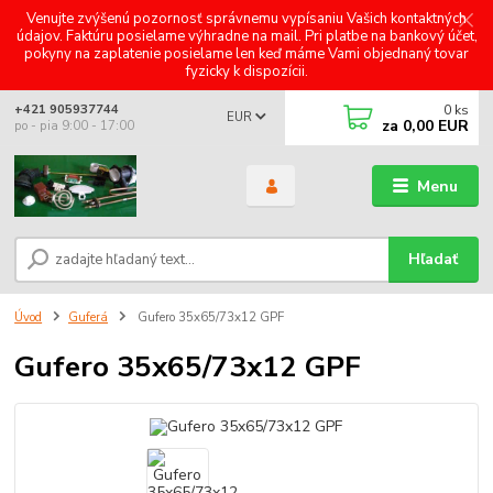
Venujte zvýšenú pozornosť správnemu vypísaniu Vašich kontaktných
údajov. Faktúru posielame výhradne na mail. Pri platbe na bankový účet,
pokyny na zaplatenie posielame len keď máme Vami objednaný tovar
fyzicky k dispozícii.
0
ks
+421 905937744
EUR
za
0,00 EUR
po - pia 9:00 - 17:00
Menu
Hľadať
Úvod
Guferá
Gufero 35x65/73x12 GPF
Gufero 35x65/73x12 GPF