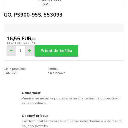
GO, PS900-95S, 553093
16,56 EUR
/
ks
13,46 EUR
bez DPH
Pridať do košíka
Číslo produktu:
19901
EAN kód:
16 122447
Odbornosť
Prinášame riešenia postavené na znalostiach a dlhoročných
skúsenostiach.
Osobný prístup
Každému zákazníkovi sa venujeme individuálne a s dôrazom
na jeho potreby.