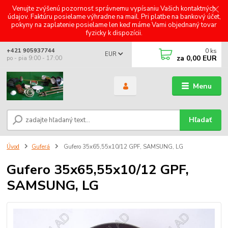
Venujte zvýšenú pozornosť správnemu vypísaniu Vašich kontaktných
údajov. Faktúru posielame výhradne na mail. Pri platbe na bankový účet,
pokyny na zaplatenie posielame len keď máme Vami objednaný tovar
fyzicky k dispozícii.
0
ks
+421 905937744
EUR
za
0,00 EUR
po - pia 9:00 - 17:00
Menu
Hľadať
Úvod
Guferá
Gufero 35x65,55x10/12 GPF, SAMSUNG, LG
Gufero 35x65,55x10/12 GPF,
SAMSUNG, LG