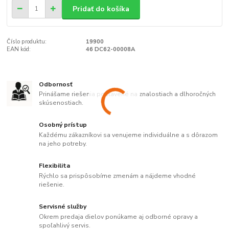
Pridať do košíka
Číslo produktu:
19900
EAN kód:
46 DC62-00008A
Odbornosť
Prinášame riešenia postavené na znalostiach a dlhoročných
skúsenostiach.
Osobný prístup
Každému zákazníkovi sa venujeme individuálne a s dôrazom
na jeho potreby.
Flexibilita
Rýchlo sa prispôsobíme zmenám a nájdeme vhodné
riešenie.
Servisné služby
Okrem predaja dielov ponúkame aj odborné opravy a
spoľahlivý servis.