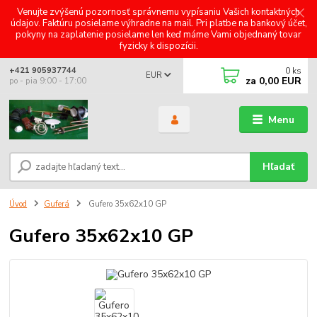
Venujte zvýšenú pozornosť správnemu vypísaniu Vašich kontaktných
údajov. Faktúru posielame výhradne na mail. Pri platbe na bankový účet,
pokyny na zaplatenie posielame len keď máme Vami objednaný tovar
fyzicky k dispozícii.
0
ks
+421 905937744
EUR
za
0,00 EUR
po - pia 9:00 - 17:00
Menu
Hľadať
Úvod
Guferá
Gufero 35x62x10 GP
Gufero 35x62x10 GP