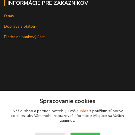
INFORMÁCIE PRE ZÁKAZNÍKOV
O nás
Doprava a platba
Platba na bankový účet
+421 905937744
Spracovanie cookies
leksunsro@gmail.com
Náš e-shop a partneri potrebujú Váš
súhlas
s použitím súborov
cookies, aby Vám mohli zobrazovať informácie týkajúce sa Vašich
záujmov.