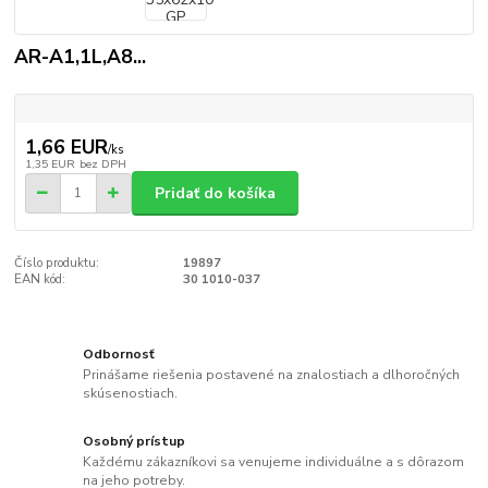
AR-A1,1L,A8...
1,66 EUR
/
ks
1,35 EUR
bez DPH
Pridať do košíka
Číslo produktu:
19897
EAN kód:
30 1010-037
Odbornosť
Prinášame riešenia postavené na znalostiach a dlhoročných
skúsenostiach.
Osobný prístup
Každému zákazníkovi sa venujeme individuálne a s dôrazom
na jeho potreby.