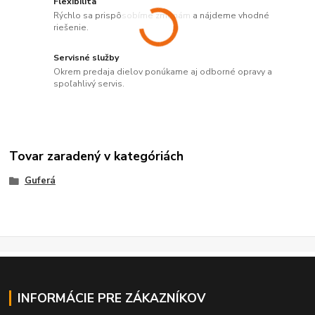
Flexibilita
Rýchlo sa prispôsobíme zmenám a nájdeme vhodné
riešenie.
Servisné služby
Okrem predaja dielov ponúkame aj odborné opravy a
spoľahlivý servis.
Tovar zaradený v kategóriách
Guferá
INFORMÁCIE PRE ZÁKAZNÍKOV