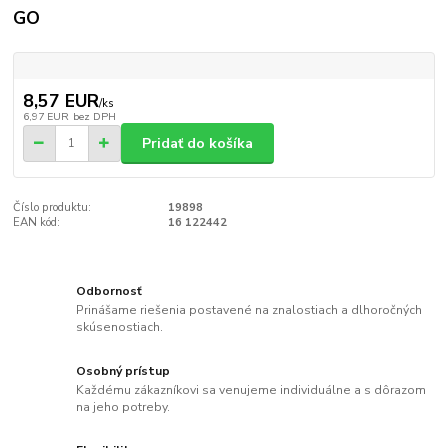
GO
8,57 EUR
/
ks
6,97 EUR
bez DPH
Pridať do košíka
Číslo produktu:
19898
EAN kód:
16 122442
Odbornosť
Prinášame riešenia postavené na znalostiach a dlhoročných
skúsenostiach.
Osobný prístup
Každému zákazníkovi sa venujeme individuálne a s dôrazom
na jeho potreby.