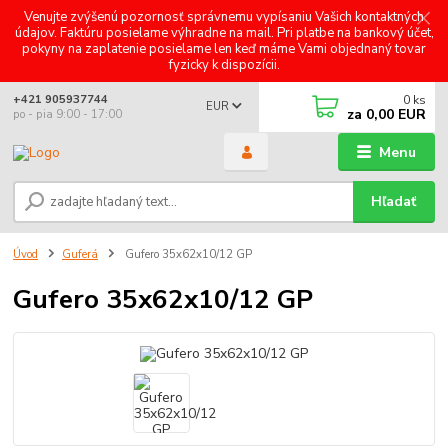
Venujte zvýšenú pozornosť správnemu vypísaniu Vašich kontaktných
údajov. Faktúru posielame výhradne na mail. Pri platbe na bankový účet,
pokyny na zaplatenie posielame len keď máme Vami objednaný tovar
fyzicky k dispozícii.
0
ks
+421 905937744
EUR
za
0,00 EUR
po - pia 9:00 - 17:00
Menu
Hľadať
Úvod
Guferá
Gufero 35x62x10/12 GP
Gufero 35x62x10/12 GP