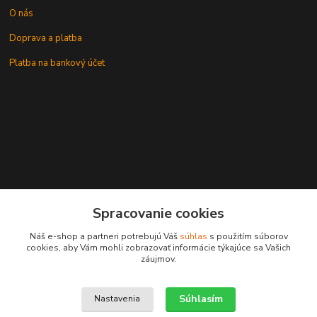
O nás
Doprava a platba
Platba na bankový účet
+421 905937744
Spracovanie cookies
leksunsro@gmail.com
Náš e-shop a partneri potrebujú Váš
súhlas
s použitím súborov
cookies, aby Vám mohli zobrazovať informácie týkajúce sa Vašich
záujmov.
Súhlasím
Nastavenia
Upravit sběr cookies.