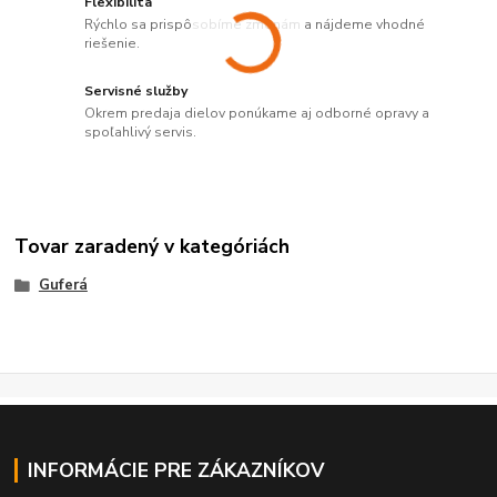
Flexibilita
Rýchlo sa prispôsobíme zmenám a nájdeme vhodné
riešenie.
Servisné služby
Okrem predaja dielov ponúkame aj odborné opravy a
spoľahlivý servis.
Tovar zaradený v kategóriách
Guferá
INFORMÁCIE PRE ZÁKAZNÍKOV