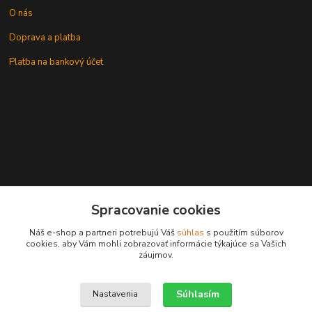
O nás
Doprava a platba
Platba na bankový účet
+421 905937744
Spracovanie cookies
leksunsro@gmail.com
Náš e-shop a partneri potrebujú Váš
súhlas
s použitím súborov
cookies, aby Vám mohli zobrazovať informácie týkajúce sa Vašich
záujmov.
Súhlasím
Nastavenia
Upravit sběr cookies.