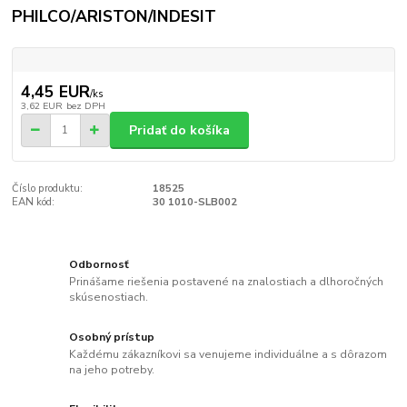
PHILCO/ARISTON/INDESIT
4,45 EUR
/
ks
3,62 EUR
bez DPH
Pridať do košíka
Číslo produktu:
18525
EAN kód:
30 1010-SLB002
Odbornosť
Prinášame riešenia postavené na znalostiach a dlhoročných
skúsenostiach.
Osobný prístup
Každému zákazníkovi sa venujeme individuálne a s dôrazom
na jeho potreby.