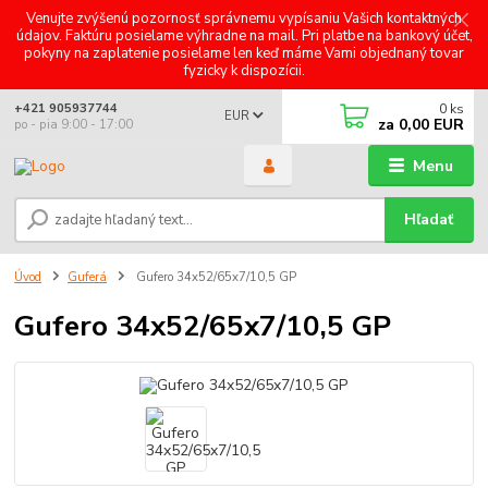
Venujte zvýšenú pozornosť správnemu vypísaniu Vašich kontaktných
údajov. Faktúru posielame výhradne na mail. Pri platbe na bankový účet,
pokyny na zaplatenie posielame len keď máme Vami objednaný tovar
fyzicky k dispozícii.
0
ks
+421 905937744
EUR
za
0,00 EUR
po - pia 9:00 - 17:00
Menu
Hľadať
Úvod
Guferá
Gufero 34x52/65x7/10,5 GP
Gufero 34x52/65x7/10,5 GP