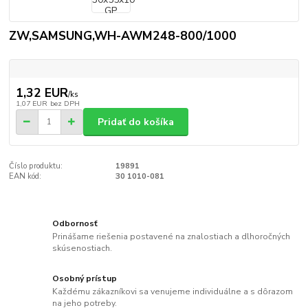
ZW,SAMSUNG,WH-AWM248-800/1000
1,32 EUR
/
ks
1,07 EUR
bez DPH
Pridať do košíka
Číslo produktu:
19891
EAN kód:
30 1010-081
Odbornosť
Prinášame riešenia postavené na znalostiach a dlhoročných
skúsenostiach.
Osobný prístup
Každému zákazníkovi sa venujeme individuálne a s dôrazom
na jeho potreby.