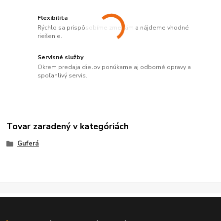
Flexibilita
Rýchlo sa prispôsobíme zmenám a nájdeme vhodné
riešenie.
Servisné služby
Okrem predaja dielov ponúkame aj odborné opravy a
spoľahlivý servis.
Tovar zaradený v kategóriách
Guferá