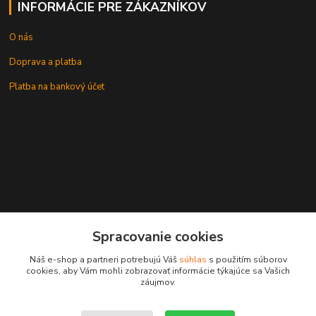
INFORMÁCIE PRE ZÁKAZNÍKOV
O nás
Doprava a platba
Platba na bankový účet
+421 905937744
Spracovanie cookies
leksunsro@gmail.com
Náš e-shop a partneri potrebujú Váš
súhlas
s použitím súborov
cookies, aby Vám mohli zobrazovať informácie týkajúce sa Vašich
záujmov.