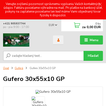
Venujte zvýšenú pozornosť správnemu vypísaniu Vašich kontaktných
údajov. Faktúru posielame výhradne na mail. Pri platbe na bankový účet,
pokyny na zaplatenie posielame len keď máme Vami objednaný tovar
fyzicky k dispozícii.
0
ks
+421 905937744
EUR
za
0,00 EUR
po - pia 9:00 - 17:00
Menu
Hľadať
Úvod
Guferá
Gufero 30x55x10 GP
Gufero 30x55x10 GP