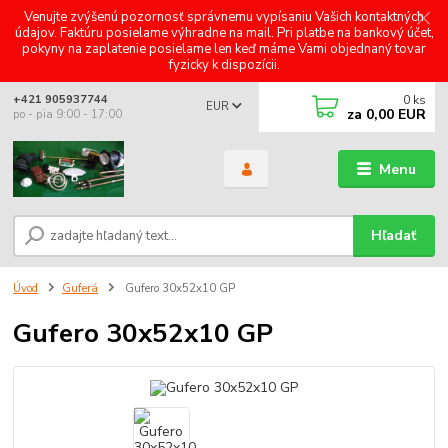
Venujte zvýšenú pozornosť správnemu vypísaniu Vašich kontaktných
údajov. Faktúru posielame výhradne na mail. Pri platbe na bankový účet,
pokyny na zaplatenie posielame len keď máme Vami objednaný tovar
fyzicky k dispozícii.
0
ks
+421 905937744
EUR
za
0,00 EUR
po - pia 9:00 - 17:00
Menu
Hľadať
Úvod
Guferá
Gufero 30x52x10 GP
Gufero 30x52x10 GP