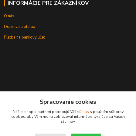
INFORMÁCIE PRE ZÁKAZNÍKOV
O nás
Doprava a platba
Platba na bankový účet
+421 905937744
Spracovanie cookies
leksunsro@gmail.com
Náš e-shop a partneri potrebujú Váš
súhlas
s použitím súborov
cookies, aby Vám mohli zobrazovať informácie týkajúce sa Vašich
záujmov.