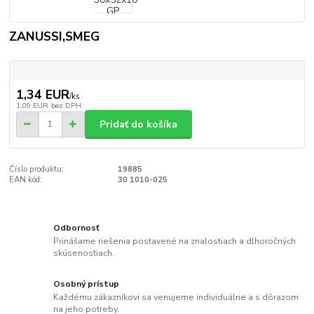
ZANUSSI,SMEG
1,34 EUR
/
ks
1,09 EUR
bez DPH
Pridať do košíka
Číslo produktu:
19885
EAN kód:
30 1010-025
Odbornosť
Prinášame riešenia postavené na znalostiach a dlhoročných
skúsenostiach.
Osobný prístup
Každému zákazníkovi sa venujeme individuálne a s dôrazom
na jeho potreby.