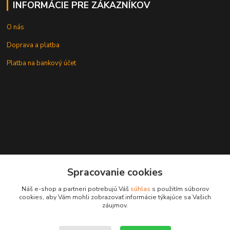
INFORMÁCIE PRE ZÁKAZNÍKOV
O nás
Doprava a platba
Platba na bankový účet
+421 905937744
Spracovanie cookies
leksunsro@gmail.com
Náš e-shop a partneri potrebujú Váš
súhlas
s použitím súborov
cookies, aby Vám mohli zobrazovať informácie týkajúce sa Vašich
záujmov.