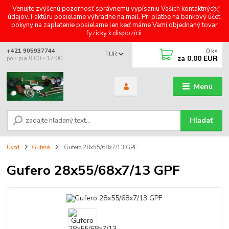
Venujte zvýšenú pozornosť správnemu vypísaniu Vašich kontaktných
údajov. Faktúru posielame výhradne na mail. Pri platbe na bankový účet,
pokyny na zaplatenie posielame len keď máme Vami objednaný tovar
fyzicky k dispozícii.
0
ks
+421 905937744
EUR
za
0,00 EUR
po - pia 9:00 - 17:00
Menu
Hľadať
Úvod
Guferá
Gufero 28x55/68x7/13 GPF
Gufero 28x55/68x7/13 GPF