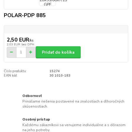
POLAR-PDP 885
2,50 EUR
/
ks
2,03 EUR
bez DPH
Pridať do košíka
Číslo produktu:
15274
EAN kód:
30 1010-183
Odbornosť
Prinášame riešenia postavené na znalostiach a dlhoročných
skúsenostiach.
Osobný prístup
Každému zákazníkovi sa venujeme individuálne a s dôrazom
na jeho potreby.