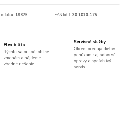
roduktu:
19875
EAN kód:
30 1010-175
Servisné služby
Flexibilita
Okrem predaja dielov
Rýchlo sa prispôsobíme
ponúkame aj odborné
zmenám a nájdeme
opravy a spoľahlivý
vhodné riešenie.
servis.