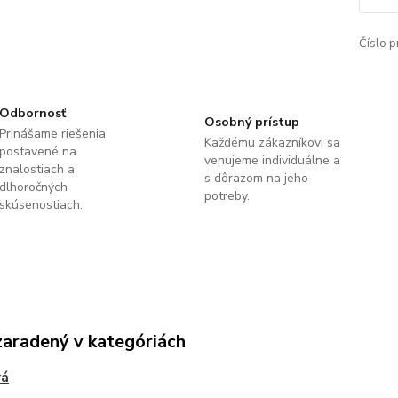
Číslo p
Odbornosť
Osobný prístup
Prinášame riešenia
Každému zákazníkovi sa
postavené na
venujeme individuálne a
znalostiach a
s dôrazom na jeho
dlhoročných
potreby.
skúsenostiach.
zaradený v kategóriách
rá