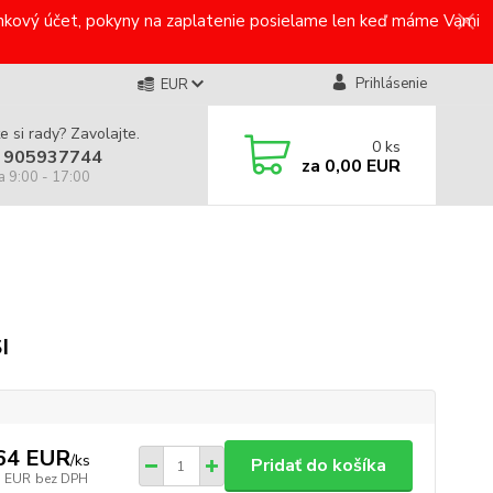
bankový účet, pokyny na zaplatenie posielame len keď máme Vami
Prihlásenie
EUR
e si rady? Zavolajte.
0
ks
 905937744
za
0,00 EUR
a 9:00 - 17:00
I
64 EUR
/
ks
Pridať do košíka
5 EUR
bez DPH