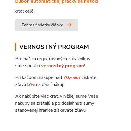
Bubon automatickej práčky sa netočí
čítať celé
Zobraziť všetky články
VERNOSTNÝ PROGRAM
Pre našich registrovaných zákazníkov
sme spustili
vernostný program
!
Pri každom nákupe nad
70,- eur
získate
zľavu
5%
na ďalší nákup.
Ak nakúpite viac krát, v nižšej sume Vaše
nákupy sa zrátajú a po dosiahnutí sumy
stanovenej hranice získavate zľavu.