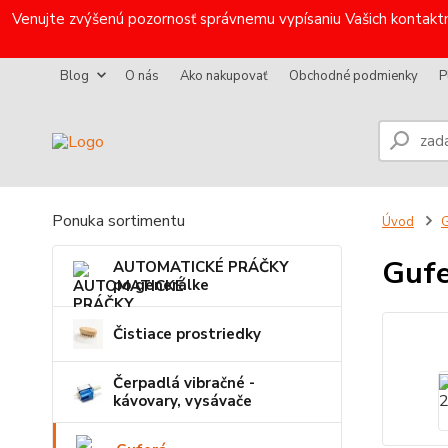
Venujte zvýšenú pozornosť správnemu vypísaniu Vašich kontaktn
Blog
O nás
Ako nakupovať
Obchodné podmienky
P
Ponuka sortimentu
Úvod
G
Gufe
AUTOMATICKÉ PRÁČKY
po generálke
Čistiace prostriedky
Čerpadlá vibračné -
kávovary, vysávače