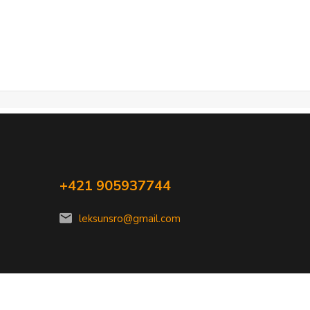
+421 905937744
leksunsro@gmail.com