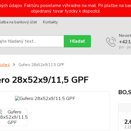
ých údajov. Faktúru posielame výhradne na mail. Pri platbe na 
objednaný tovar fyzicky k dispozícii.
latba na bankový účet
Kontakty
Neviet
Hľadať
+421
po - pi
uferá
Gufero 28x52x9/11,5 GPF
ro 28x52x9/11,5 GPF
BO,S
2,
2,1