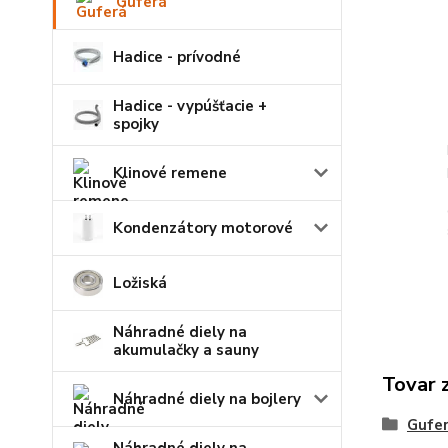
Guferá
Hadice - prívodné
Hadice - vypúšťacie +
spojky
Klinové remene
Kondenzátory motorové
Ložiská
Náhradné diely na
akumulačky a sauny
Tovar 
Náhradné diely na bojlery
Gufe