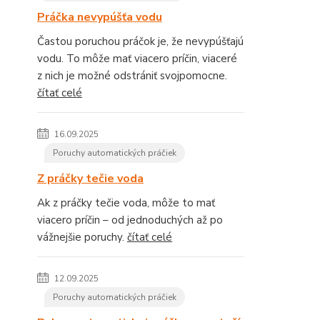
Práčka nevypúšťa vodu
Častou poruchou práčok je, že nevypúšťajú
vodu. To môže mať viacero príčin, viaceré
z nich je možné odstrániť svojpomocne.
čítať celé
16.09.2025
Poruchy automatických práčiek
Z práčky tečie voda
Ak z práčky tečie voda, môže to mať
viacero príčin – od jednoduchých až po
vážnejšie poruchy.
čítať celé
12.09.2025
Poruchy automatických práčiek