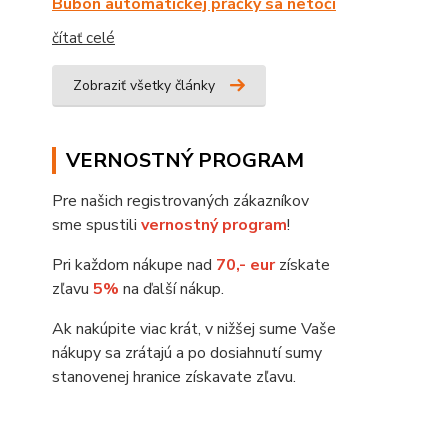
Bubon automatickej práčky sa netočí
čítať celé
Zobraziť všetky články
VERNOSTNÝ PROGRAM
Pre našich registrovaných zákazníkov
sme spustili
vernostný program
!
Pri každom nákupe nad
70,- eur
získate
zľavu
5%
na ďalší nákup.
Ak nakúpite viac krát, v nižšej sume Vaše
nákupy sa zrátajú a po dosiahnutí sumy
stanovenej hranice získavate zľavu.