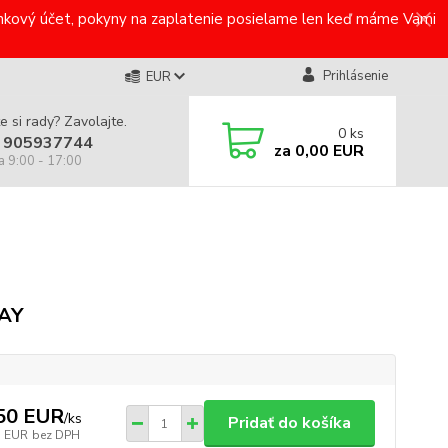
bankový účet, pokyny na zaplatenie posielame len keď máme Vami
Prihlásenie
EUR
e si rady? Zavolajte.
0
ks
 905937744
za
0,00 EUR
a 9:00 - 17:00
AY
50 EUR
/
ks
Pridať do košíka
5 EUR
bez DPH