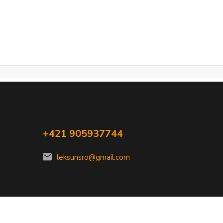
+421 905937744
leksunsro@gmail.com