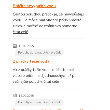
Práčka nevypúšťa vodu
Častou poruchou práčok je, že nevypúšťajú
vodu. To môže mať viacero príčin, viaceré
z nich je možné odstrániť svojpomocne.
čítať celé
16.09.2025
Poruchy automatických práčiek
Z práčky tečie voda
Ak z práčky tečie voda, môže to mať
viacero príčin – od jednoduchých až po
vážnejšie poruchy.
čítať celé
12.09.2025
Poruchy automatických práčiek