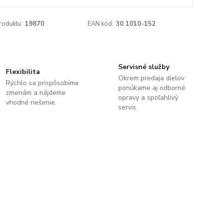
roduktu:
19870
EAN kód:
30 1010-152
Servisné služby
Flexibilita
Okrem predaja dielov
Rýchlo sa prispôsobíme
ponúkame aj odborné
zmenám a nájdeme
opravy a spoľahlivý
vhodné riešenie.
servis.