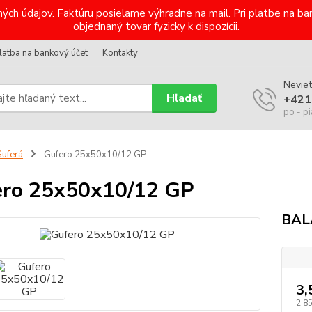
ých údajov. Faktúru posielame výhradne na mail. Pri platbe na 
objednaný tovar fyzicky k dispozícii.
latba na bankový účet
Kontakty
Neviet
Hľadať
+421
po - pi
uferá
Gufero 25x50x10/12 GP
ro 25x50x10/12 GP
BAL
3,
2,8