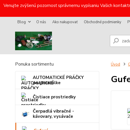
Venujte zvýšenú pozornosť správnemu vypísaniu Vašich kontaktn
Blog
O nás
Ako nakupovať
Obchodné podmienky
P
Ponuka sortimentu
Úvod
G
Gufe
AUTOMATICKÉ PRÁČKY
po generálke
Čistiace prostriedky
Čerpadlá vibračné -
kávovary, vysávače