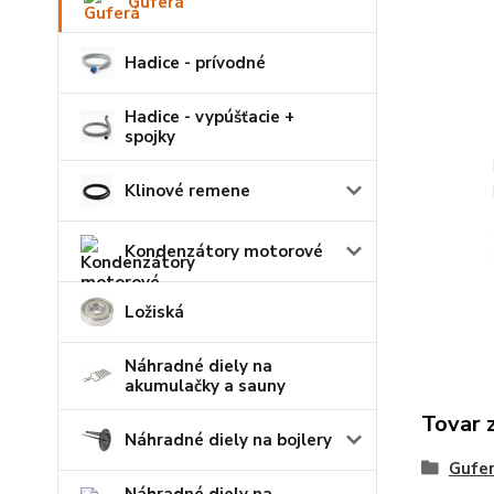
Guferá
Hadice - prívodné
Hadice - vypúšťacie +
spojky
Klinové remene
Kondenzátory motorové
Ložiská
Náhradné diely na
akumulačky a sauny
Tovar 
Náhradné diely na bojlery
Gufe