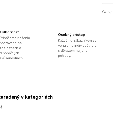
Číslo p
Odbornosť
Osobný prístup
Prinášame riešenia
Každému zákazníkovi sa
postavené na
venujeme individuálne a
znalostiach a
s dôrazom na jeho
dlhoročných
potreby.
skúsenostiach.
zaradený v kategóriách
rá