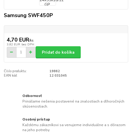
Samsung SWF450P
4,70 EUR
/
ks
3,82 EUR
bez DPH
Pridať do košíka
Číslo produktu:
19862
EAN kód:
12 031045
Odbornosť
Prinášame riešenia postavené na znalostiach a dlhoročných
skúsenostiach.
Osobný prístup
Každému zákazníkovi sa venujeme individuálne a s dôrazom
na jeho potreby.