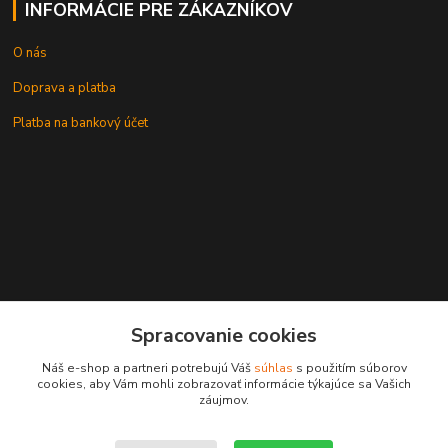
INFORMÁCIE PRE ZÁKAZNÍKOV
O nás
Doprava a platba
Platba na bankový účet
+421 905937744
Spracovanie cookies
leksunsro@gmail.com
Náš e-shop a partneri potrebujú Váš
súhlas
s použitím súborov
cookies, aby Vám mohli zobrazovať informácie týkajúce sa Vašich
záujmov.