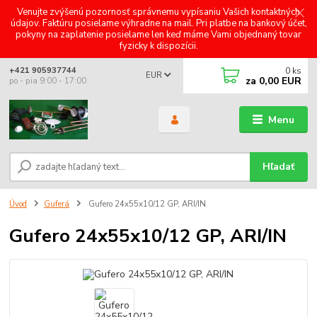
Venujte zvýšenú pozornosť správnemu vypísaniu Vašich kontaktných
údajov. Faktúru posielame výhradne na mail. Pri platbe na bankový účet,
pokyny na zaplatenie posielame len keď máme Vami objednaný tovar
fyzicky k dispozícii.
0
ks
+421 905937744
EUR
za
0,00 EUR
po - pia 9:00 - 17:00
Menu
Hľadať
Úvod
Guferá
Gufero 24x55x10/12 GP, ARI/IN
Gufero 24x55x10/12 GP, ARI/IN