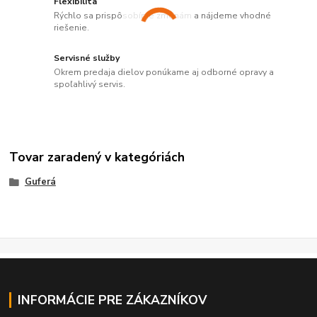
Flexibilita
Rýchlo sa prispôsobíme zmenám a nájdeme vhodné
riešenie.
Servisné služby
Okrem predaja dielov ponúkame aj odborné opravy a
spoľahlivý servis.
Tovar zaradený v kategóriách
Guferá
INFORMÁCIE PRE ZÁKAZNÍKOV