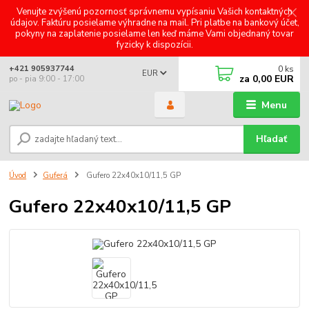
Venujte zvýšenú pozornosť správnemu vypísaniu Vašich kontaktných
údajov. Faktúru posielame výhradne na mail. Pri platbe na bankový účet,
pokyny na zaplatenie posielame len keď máme Vami objednaný tovar
fyzicky k dispozícii.
0
ks
+421 905937744
EUR
za
0,00 EUR
po - pia 9:00 - 17:00
Menu
Hľadať
Úvod
Guferá
Gufero 22x40x10/11,5 GP
Gufero 22x40x10/11,5 GP