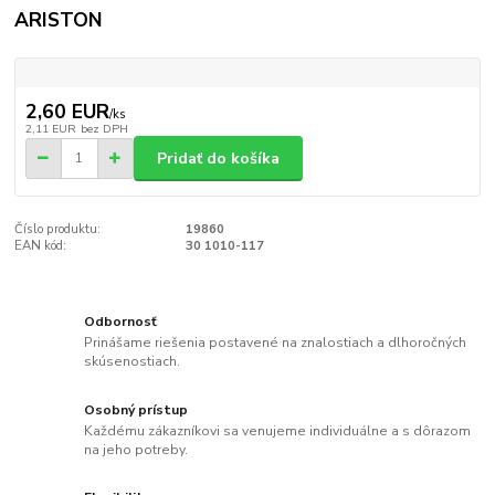
ARISTON
2,60 EUR
/
ks
2,11 EUR
bez DPH
Pridať do košíka
Číslo produktu:
19860
EAN kód:
30 1010-117
Odbornosť
Prinášame riešenia postavené na znalostiach a dlhoročných
skúsenostiach.
Osobný prístup
Každému zákazníkovi sa venujeme individuálne a s dôrazom
na jeho potreby.