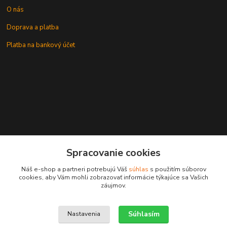
O nás
Doprava a platba
Platba na bankový účet
+421 905937744
Spracovanie cookies
leksunsro@gmail.com
Náš e-shop a partneri potrebujú Váš
súhlas
s použitím súborov
cookies, aby Vám mohli zobrazovať informácie týkajúce sa Vašich
záujmov.
Súhlasím
Nastavenia
Upravit sběr cookies.