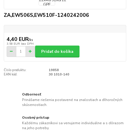
ZA,EW506S,EW510F-1240242006
4,40 EUR
/
ks
3,58 EUR
bez DPH
Pridať do košíka
Číslo produktu:
19858
EAN kód:
30 1010-140
Odbornosť
Prinášame riešenia postavené na znalostiach a dlhoročných
skúsenostiach.
Osobný prístup
Každému zákazníkovi sa venujeme individuálne a s dôrazom
na jeho potreby.