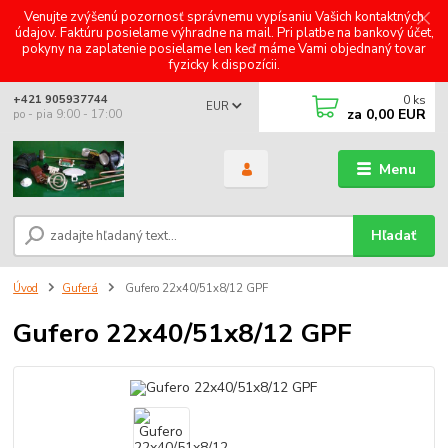
Venujte zvýšenú pozornosť správnemu vypísaniu Vašich kontaktných
údajov. Faktúru posielame výhradne na mail. Pri platbe na bankový účet,
pokyny na zaplatenie posielame len keď máme Vami objednaný tovar
fyzicky k dispozícii.
0
ks
+421 905937744
EUR
za
0,00 EUR
po - pia 9:00 - 17:00
Menu
Hľadať
Úvod
Guferá
Gufero 22x40/51x8/12 GPF
Gufero 22x40/51x8/12 GPF