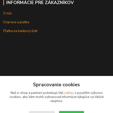
INFORMÁCIE PRE ZÁKAZNÍKOV
O nás
Doprava a platba
Platba na bankový účet
+421 905937744
Spracovanie cookies
leksunsro@gmail.com
Náš e-shop a partneri potrebujú Váš
súhlas
s použitím súborov
cookies, aby Vám mohli zobrazovať informácie týkajúce sa Vašich
záujmov.