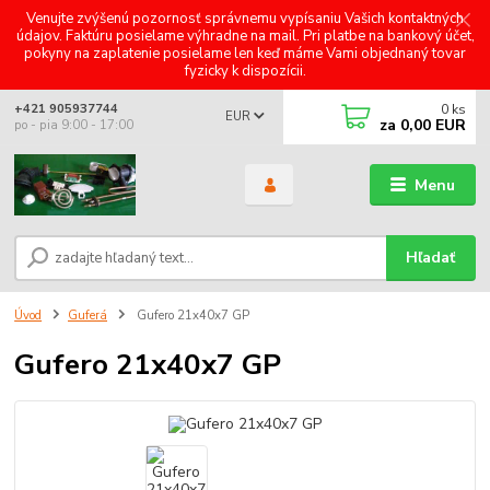
Venujte zvýšenú pozornosť správnemu vypísaniu Vašich kontaktných
údajov. Faktúru posielame výhradne na mail. Pri platbe na bankový účet,
pokyny na zaplatenie posielame len keď máme Vami objednaný tovar
fyzicky k dispozícii.
0
ks
+421 905937744
EUR
za
0,00 EUR
po - pia 9:00 - 17:00
Menu
Hľadať
Úvod
Guferá
Gufero 21x40x7 GP
Gufero 21x40x7 GP