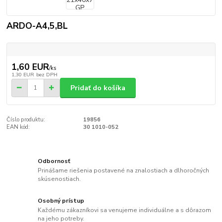
ARDO-A4,5,BL
1,60 EUR
/
ks
1,30 EUR
bez DPH
Pridať do košíka
Číslo produktu:
19856
EAN kód:
30 1010-052
Odbornosť
Prinášame riešenia postavené na znalostiach a dlhoročných
skúsenostiach.
Osobný prístup
Každému zákazníkovi sa venujeme individuálne a s dôrazom
na jeho potreby.