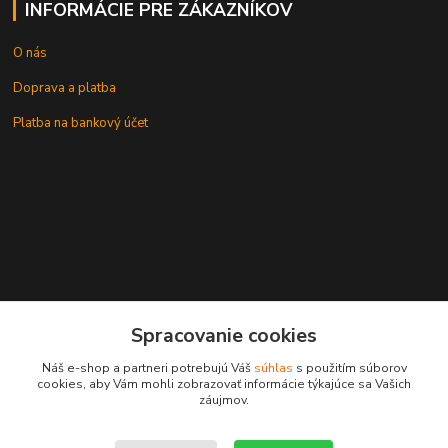
INFORMÁCIE PRE ZÁKAZNÍKOV
O nás
Doprava a platba
Platba na bankový účet
+421 905937744
Spracovanie cookies
leksunsro@gmail.com
Náš e-shop a partneri potrebujú Váš
súhlas
s použitím súborov
cookies, aby Vám mohli zobrazovať informácie týkajúce sa Vašich
záujmov.